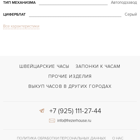
Автоподзавод
ТИП МЕХАНИЗМА
Серый
ЦИФЕРБЛАТ
Все характеристики
Сапфировое стекло
СТЕКЛО
Flyback-функция, Дата, Хронограф
ФУНКЦИИ
Carrera Calibre 36 Chronograph Flyback 43mm
МОДЕЛЬ
В наличии
СРОКИ ДОСТАВКИ
ШВЕЙЦАРСКИЕ ЧАСЫ
ЗАПОНКИ К ЧАСАМ
С футляром
ВОЗМОЖНОСТИ ДОСТАВКИ
ПРОЧИЕ ИЗДЕЛИЯ
Черный
ЦВЕТ БРАСЛЕТА
ВЫКУП ЧАСОВ В ДРУГИХ ГОРОДАХ
Двойной сложности застежка
ЗАСТЁЖКА
+7 (925) 111-27-44
Арабские
ЦИФРЫ
info@frezerhouse.ru
Cal. 36
КАЛИБР/МЕХАНИЗМ
ПОЛИТИКА ОБРАБОТКИ ПЕРСОНАЛЬНЫХ ДАННЫХ
О НАС