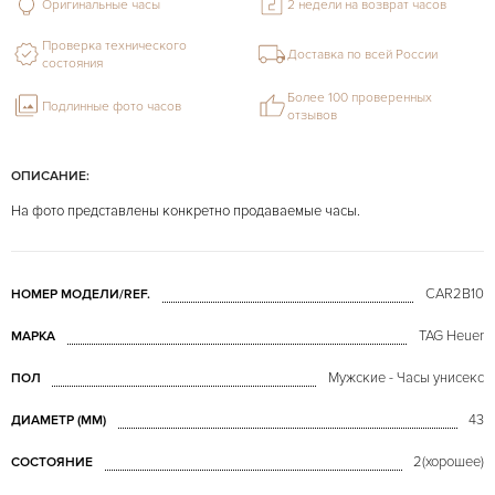
Оригинальные часы
2 недели на возврат часов
Проверка технического
Доставка по всей России
состояния
Более 100 проверенных
Подлинные фото часов
отзывов
ОПИСАНИЕ:
На фото представлены конкретно продаваемые часы.
CAR2B10
НОМЕР МОДЕЛИ/REF.
TAG Heuer
МАРКА
Мужские - Часы унисекс
ПОЛ
43
ДИАМЕТР (MM)
2(хорошее)
СОСТОЯНИЕ