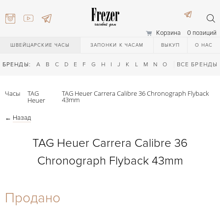
Корзина
0 позиций
ШВЕЙЦАРСКИЕ ЧАСЫ
ЗАПОНКИ К ЧАСАМ
ВЫКУП
О НАС
БРЕНДЫ:
A
B
C
D
E
F
G
H
I
J
K
L
M
N
O
P
ВСЕ БРЕНДЫ
Q
R
S
T
Часы
TAG
TAG Heuer Carrera Calibre 36 Chronograph Flyback
43mm
Heuer
←
Назад
TAG Heuer Carrera Calibre 36
Chronograph Flyback 43mm
) 111-27-44
Продано
) 111-27-44