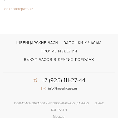
Все характеристики
Сапфировое стекло
СТЕКЛО
Дата
ФУНКЦИИ
Yacht-Master 40mm Blue Dial
МОДЕЛЬ
В наличии
СРОКИ ДОСТАВКИ
ШВЕЙЦАРСКИЕ ЧАСЫ
ЗАПОНКИ К ЧАСАМ
Сталь
ЦВЕТ БРАСЛЕТА
ПРОЧИЕ ИЗДЕЛИЯ
Двойной сложности застежка
ЗАСТЁЖКА
ВЫКУП ЧАСОВ В ДРУГИХ ГОРОДАХ
ДЛИНА БРАСЛЕТА, ДЛИННАЯ СТОРОНА
195
(MM)
+7 (925) 111-27-44
Без цифр
ЦИФРЫ
info@frezerhouse.ru
3235
КАЛИБР/МЕХАНИЗМ
70 часов
ЗАПАС ХОДА
ПОЛИТИКА ОБРАБОТКИ ПЕРСОНАЛЬНЫХ ДАННЫХ
О НАС
КОНТАКТЫ
Москва,