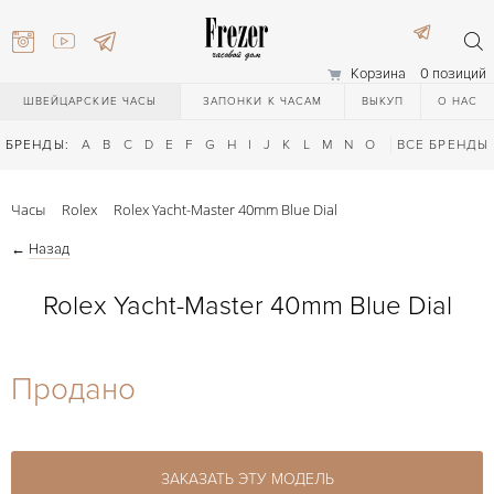
Корзина
0 позиций
ШВЕЙЦАРСКИЕ ЧАСЫ
ЗАПОНКИ К ЧАСАМ
ВЫКУП
О НАС
БРЕНДЫ:
A
B
C
D
E
F
G
H
I
J
K
L
M
N
O
P
ВСЕ БРЕНДЫ
Q
R
S
T
Часы
Rolex
Rolex Yacht-Master 40mm Blue Dial
←
Назад
Rolex Yacht-Master 40mm Blue Dial
) 111-27-44
Продано
) 111-27-44
ЗАКАЗАТЬ ЭТУ МОДЕЛЬ