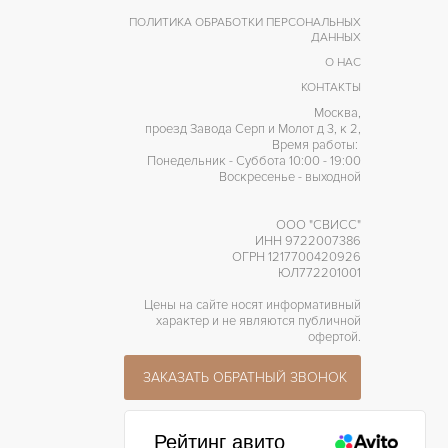
3135
АЛИБР/МЕХАНИЗМ
ПОЛИТИКА ОБРАБОТКИ ПЕРСОНАЛЬНЫХ
ДАННЫХ
48 часов
АПАС ХОДА
О НАС
КОНТАКТЫ
Москва,
проезд Завода Серп и Молот д 3, к 2,
Время работы:
Понедельник - Суббота 10:00 - 19:00
Воскресенье - выходной
ООО "СВИСС"
ИНН 9722007386
ОГРН 1217700420926
ЮЛ772201001
Цены на сайте носят информативный
характер и не являются публичной
офертой.
ЗАКАЗАТЬ ОБРАТНЫЙ ЗВОНОК
Рейтинг авито