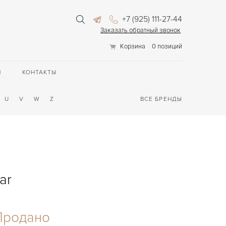
+7 (925) 111-27-44
Заказать обратный звонок
Корзина
0 позиций
П
КОНТАКТЫ
U
V
W
Z
ВСЕ БРЕНДЫ
ar
Продано