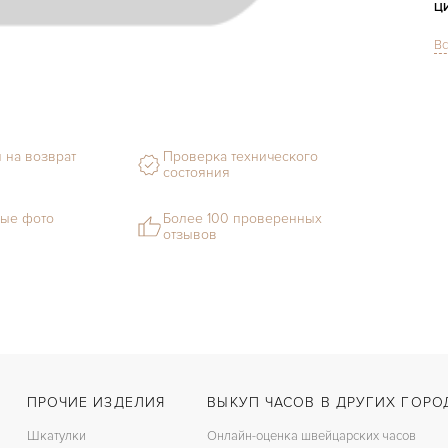
Ц
Вс
С
Ф
М
 на возврат
Проверка технического
состояния
Г
С
ые фото
Более 100 проверенных
отзывов
В
Ц
З
Д
С
ПРОЧИЕ ИЗДЕЛИЯ
ВЫКУП ЧАСОВ В ДРУГИХ ГОРО
Ц
Шкатулки
Онлайн-оценка швейцарских часов