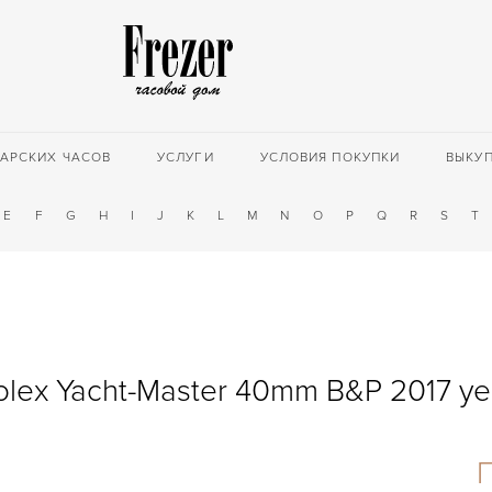
АРСКИХ ЧАСОВ
УСЛУГИ
УСЛОВИЯ ПОКУПКИ
ВЫКУ
E
F
G
H
I
J
K
L
M
N
O
P
Q
R
S
T
olex Yacht-Master 40mm B&P 2017 ye