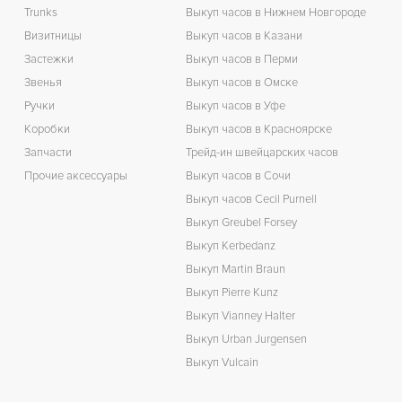
К
Trunks
Выкуп часов в Нижнем Новгороде
Визитницы
Выкуп часов в Казани
З
Застежки
Выкуп часов в Перми
Звенья
Выкуп часов в Омске
Ручки
Выкуп часов в Уфе
Коробки
Выкуп часов в Красноярске
Запчасти
Трейд-ин швейцарских часов
Прочие аксессуары
Выкуп часов в Сочи
Выкуп часов Cecil Purnell
Выкуп Greubel Forsey
Выкуп Kerbedanz
Выкуп Martin Braun
Выкуп Pierre Kunz
Выкуп Vianney Halter
Выкуп Urban Jurgensen
Выкуп Vulcain