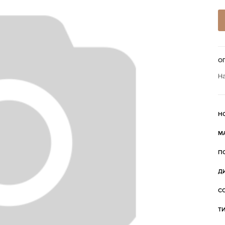
О
На
Н
М
П
Д
С
Т