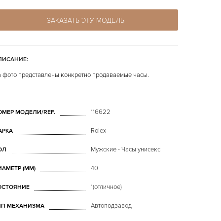
ЗАКАЗАТЬ ЭТУ МОДЕЛЬ
ПИСАНИЕ:
 фото представлены конкретно продаваемые часы.
116622
ОМЕР МОДЕЛИ/REF.
Rolex
АРКА
Мужские - Часы унисекс
ОЛ
40
ИАМЕТР (MM)
1(отличное)
ОСТОЯНИЕ
Автоподзавод
ИП МЕХАНИЗМА