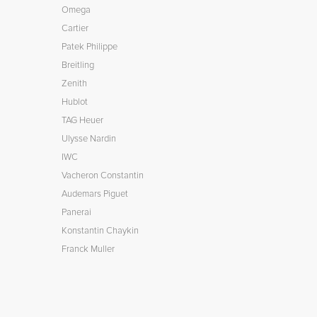
Omega
Cartier
Patek Philippe
Breitling
Zenith
Hublot
TAG Heuer
Ulysse Nardin
IWC
Vacheron Constantin
Audemars Piguet
Panerai
Konstantin Chaykin
Franck Muller