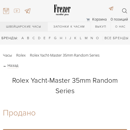
Корзина
0 позиций
ШВЕЙЦАРСКИЕ ЧАСЫ
ЗАПОНКИ К ЧАСАМ
ВЫКУП
О НАС
БРЕНДЫ:
A
B
C
D
E
F
G
H
I
J
K
L
M
N
O
P
ВСЕ БРЕНДЫ
Q
R
S
T
Часы
Rolex
Rolex Yacht-Master 35mm Random Series
←
Назад
Rolex Yacht-Master 35mm Random
Series
) 111-27-44
Продано
) 111-27-44