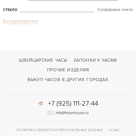
Сапфировое стекло
СТЕКЛО
Все характеристики
Дата
ФУНКЦИИ
Yacht-Master 35mm
МОДЕЛЬ
В наличии
СРОКИ ДОСТАВКИ
Сталь
ЦВЕТ БРАСЛЕТА
ШВЕЙЦАРСКИЕ ЧАСЫ
ЗАПОНКИ К ЧАСАМ
Двойной сложности застежка
ЗАСТЁЖКА
ПРОЧИЕ ИЗДЕЛИЯ
ДЛИНА БРАСЛЕТА, ДЛИННАЯ СТОРОНА
ВЫКУП ЧАСОВ В ДРУГИХ ГОРОДАХ
155
(MM)
Без цифр
ЦИФРЫ
+7 (925) 111-27-44
2235
КАЛИБР/МЕХАНИЗМ
info@frezerhouse.ru
48 часов
ЗАПАС ХОДА
ПОЛИТИКА ОБРАБОТКИ ПЕРСОНАЛЬНЫХ ДАННЫХ
О НАС