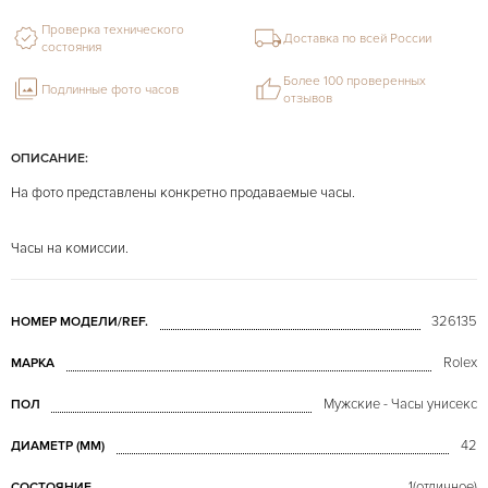
Проверка технического
Доставка по всей России
состояния
Более 100 проверенных
Подлинные фото часов
отзывов
ОПИСАНИЕ:
На фото представлены конкретно продаваемые часы.
Часы на комиссии.
326135
НОМЕР МОДЕЛИ/REF.
Rolex
МАРКА
Мужские - Часы унисекс
ПОЛ
42
ДИАМЕТР (MM)
1(отличное)
СОСТОЯНИЕ