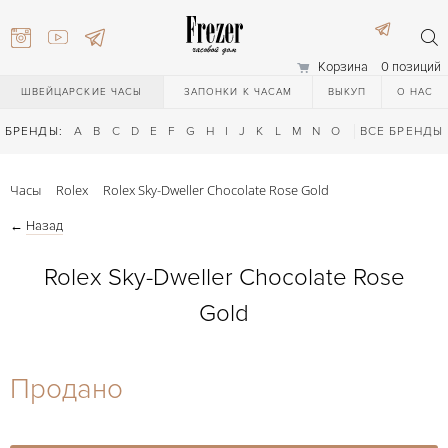
Корзина
0 позиций
ШВЕЙЦАРСКИЕ ЧАСЫ
ЗАПОНКИ К ЧАСАМ
ВЫКУП
О НАС
БРЕНДЫ:
A
B
C
D
E
F
G
H
I
J
K
L
M
N
O
P
ВСЕ БРЕНДЫ
Q
R
S
T
Часы
Rolex
Rolex Sky-Dweller Chocolate Rose Gold
←
Назад
Rolex Sky-Dweller Chocolate Rose
Gold
) 111-27-44
Продано
) 111-27-44