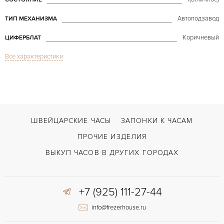
Автоподзавод
ТИП МЕХАНИЗМА
Коричневый
ЦИФЕРБЛАТ
Все характеристики
Сапфировое стекло
СТЕКЛО
Дата
ФУНКЦИИ
Sky-Dweller Chocolate Rose Gold
МОДЕЛЬ
Коричневый
ЦВЕТ БРАСЛЕТА
ШВЕЙЦАРСКИЕ ЧАСЫ
ЗАПОНКИ К ЧАСАМ
Двойной сложности застежка
ЗАСТЁЖКА
ПРОЧИЕ ИЗДЕЛИЯ
Арабские
ЦИФРЫ
ВЫКУП ЧАСОВ В ДРУГИХ ГОРОДАХ
9001
КАЛИБР/МЕХАНИЗМ
+7 (925) 111-27-44
72 часов
ЗАПАС ХОДА
info@frezerhouse.ru