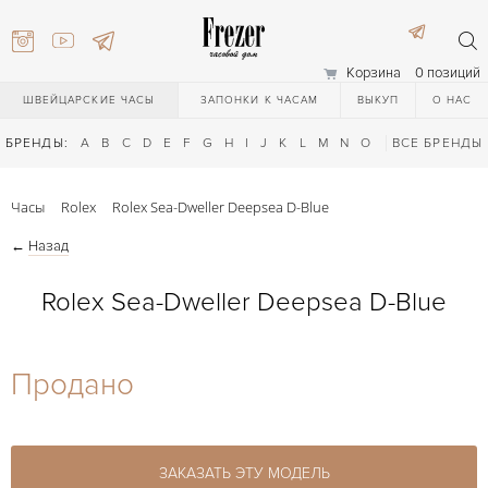
Корзина
0 позиций
ШВЕЙЦАРСКИЕ ЧАСЫ
ЗАПОНКИ К ЧАСАМ
ВЫКУП
О НАС
БРЕНДЫ:
A
B
C
D
E
F
G
H
I
J
K
L
M
N
O
P
ВСЕ БРЕНДЫ
Q
R
S
T
Часы
Rolex
Rolex Sea-Dweller Deepsea D-Blue
←
Назад
Rolex Sea-Dweller Deepsea D-Blue
) 111-27-44
Продано
) 111-27-44
ЗАКАЗАТЬ ЭТУ МОДЕЛЬ