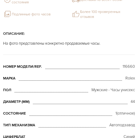
состояния
Более 100 проверенных
Подлинные фото часов
отзывов
ОПИСАНИЕ:
На фото представлены конкретно продаваемые часы.
116660
НОМЕР МОДЕЛИ/REF.
Rolex
МАРКА
Мужские - Часы унисекс
ПОЛ
44
ДИАМЕТР (MM)
1(отличное)
СОСТОЯНИЕ
Автоподзавод
ТИП МЕХАНИЗМА
Синий
ЦИФЕРБЛАТ