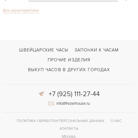
Все характеристики
Сапфировое стекло
СТЕКЛО
Дата
ФУНКЦИИ
Sea-Dweller Deepsea 44mm
МОДЕЛЬ
2019
ГОД ПРОИЗВОДСТВА
ШВЕЙЦАРСКИЕ ЧАСЫ
ЗАПОНКИ К ЧАСАМ
В наличии
СРОКИ ДОСТАВКИ
ПРОЧИЕ ИЗДЕЛИЯ
С документами, С футляром
ВОЗМОЖНОСТИ ДОСТАВКИ
ВЫКУП ЧАСОВ В ДРУГИХ ГОРОДАХ
Сталь
ЦВЕТ БРАСЛЕТА
+7 (925) 111-27-44
Двойной сложности застежка
ЗАСТЁЖКА
info@frezerhouse.ru
ДЛИНА БРАСЛЕТА, ДЛИННАЯ СТОРОНА
215
(MM)
Без цифр
ЦИФРЫ
ПОЛИТИКА ОБРАБОТКИ ПЕРСОНАЛЬНЫХ ДАННЫХ
О НАС
КОНТАКТЫ
Rolex 3235
КАЛИБР/МЕХАНИЗМ
Москва,