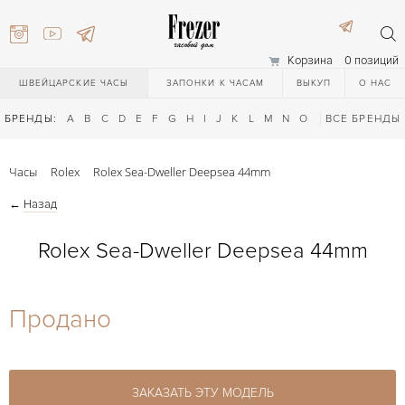
Корзина
0 позиций
ШВЕЙЦАРСКИЕ ЧАСЫ
ЗАПОНКИ К ЧАСАМ
ВЫКУП
О НАС
БРЕНДЫ:
A
B
C
D
E
F
G
H
I
J
K
L
M
N
O
P
ВСЕ БРЕНДЫ
Q
R
S
T
Часы
Rolex
Rolex Sea-Dweller Deepsea 44mm
←
Назад
Rolex Sea-Dweller Deepsea 44mm
) 111-27-44
Продано
) 111-27-44
ЗАКАЗАТЬ ЭТУ МОДЕЛЬ