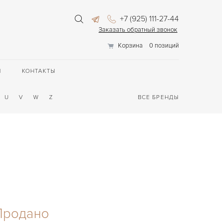
+7 (925) 111-27-44
Заказать обратный звонок
Корзина
0 позиций
П
КОНТАКТЫ
U
V
W
Z
ВСЕ БРЕНДЫ
Продано