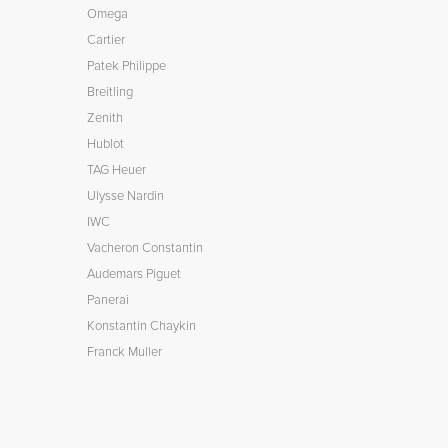
Omega
Cartier
Patek Philippe
Breitling
Zenith
Hublot
TAG Heuer
Ulysse Nardin
IWC
Vacheron Constantin
Audemars Piguet
Panerai
Konstantin Chaykin
Franck Muller