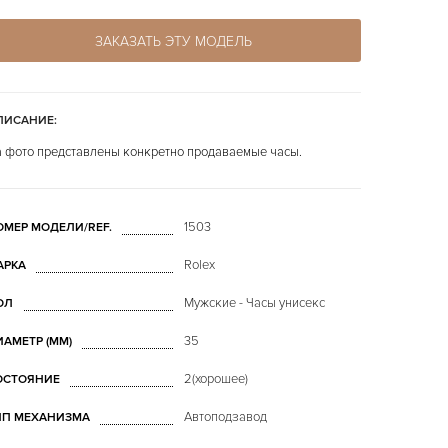
ЗАКАЗАТЬ ЭТУ МОДЕЛЬ
ПИСАНИЕ:
 фото представлены конкретно продаваемые часы.
1503
ОМЕР МОДЕЛИ/REF.
Rolex
АРКА
Мужские - Часы унисекс
ОЛ
35
ИАМЕТР (MM)
2(хорошее)
ОСТОЯНИЕ
Автоподзавод
ИП МЕХАНИЗМА