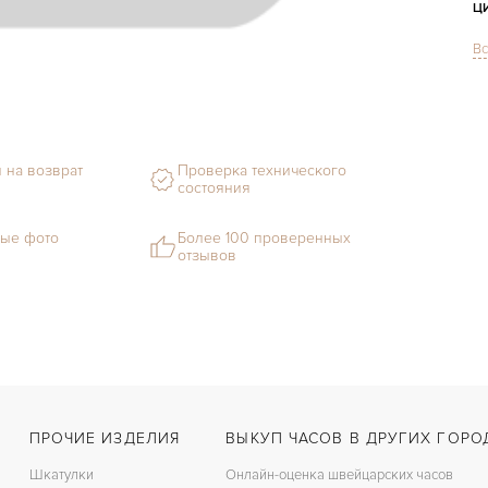
Ц
Вс
С
Ф
М
 на возврат
Проверка технического
С
состояния
Ц
ые фото
Более 100 проверенных
отзывов
З
Д
С
Ц
К
ПРОЧИЕ ИЗДЕЛИЯ
ВЫКУП ЧАСОВ В ДРУГИХ ГОРО
Шкатулки
Онлайн-оценка швейцарских часов