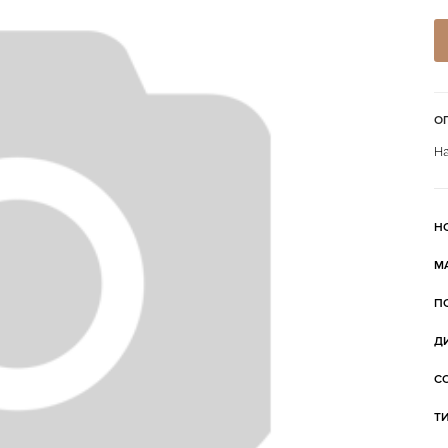
О
На
Н
М
П
Д
С
Т