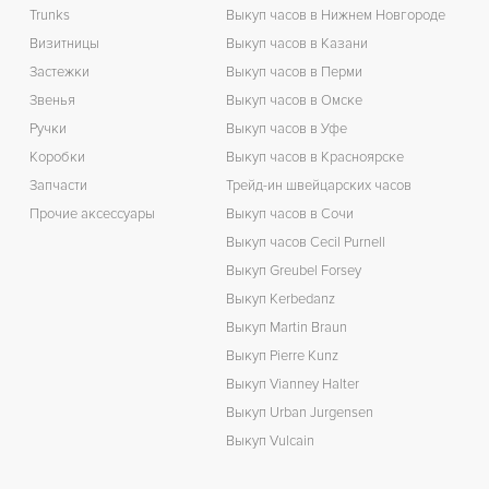
Trunks
Выкуп часов в Нижнем Новгороде
Визитницы
Выкуп часов в Казани
Застежки
Выкуп часов в Перми
Звенья
Выкуп часов в Омске
Ручки
Выкуп часов в Уфе
Коробки
Выкуп часов в Красноярске
Запчасти
Трейд-ин швейцарских часов
Прочие аксессуары
Выкуп часов в Сочи
Выкуп часов Cecil Purnell
Выкуп Greubel Forsey
Выкуп Kerbedanz
Выкуп Martin Braun
Выкуп Pierre Kunz
Выкуп Vianney Halter
Выкуп Urban Jurgensen
Выкуп Vulcain