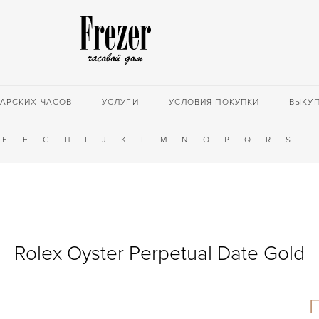
АРСКИХ ЧАСОВ
УСЛУГИ
УСЛОВИЯ ПОКУПКИ
ВЫКУ
E
F
G
H
I
J
K
L
M
N
O
P
Q
R
S
T
Rolex Oyster Perpetual Date Gold