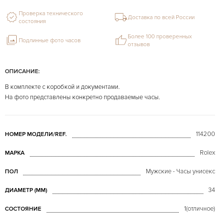
Проверка технического
Доставка по всей России
состояния
Более 100 проверенных
Подлинные фото часов
отзывов
ОПИСАНИЕ:
В комплекте с коробкой и документами.
На фото представлены конкретно продаваемые часы.
114200
НОМЕР МОДЕЛИ/REF.
Rolex
МАРКА
Мужские - Часы унисекс
ПОЛ
34
ДИАМЕТР (MM)
1(отличное)
СОСТОЯНИЕ