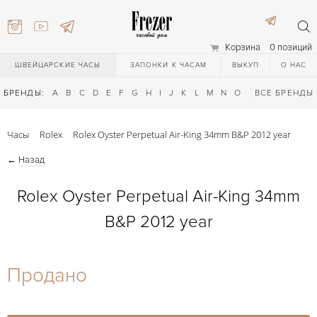
Корзина
0 позиций
ШВЕЙЦАРСКИЕ ЧАСЫ
ЗАПОНКИ К ЧАСАМ
ВЫКУП
О НАС
БРЕНДЫ:
A
B
C
D
E
F
G
H
I
J
K
L
M
N
O
P
ВСЕ БРЕНДЫ
Q
R
S
T
Часы
Rolex
Rolex Oyster Perpetual Air-King 34mm B&P 2012 year
←
Назад
Rolex Oyster Perpetual Air-King 34mm
B&P 2012 year
) 111-27-44
Продано
) 111-27-44