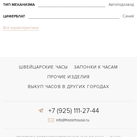
Автоподзавод
ТИП МЕХАНИЗМА
Синий
ЦИФЕРБЛАТ
Все характеристики
Сапфировое стекло
СТЕКЛО
Oyster Perpetual Air-King 34mm B&P 2012 year
МОДЕЛЬ
2012
ГОД ПРОИЗВОДСТВА
В наличии
СРОКИ ДОСТАВКИ
ШВЕЙЦАРСКИЕ ЧАСЫ
ЗАПОНКИ К ЧАСАМ
С документами, С футляром
ВОЗМОЖНОСТИ ДОСТАВКИ
ПРОЧИЕ ИЗДЕЛИЯ
Сталь
ЦВЕТ БРАСЛЕТА
ВЫКУП ЧАСОВ В ДРУГИХ ГОРОДАХ
Двойной сложности застежка
ЗАСТЁЖКА
ДЛИНА БРАСЛЕТА, ДЛИННАЯ СТОРОНА
+7 (925) 111-27-44
185
(MM)
info@frezerhouse.ru
Арабские
ЦИФРЫ
3130
КАЛИБР/МЕХАНИЗМ