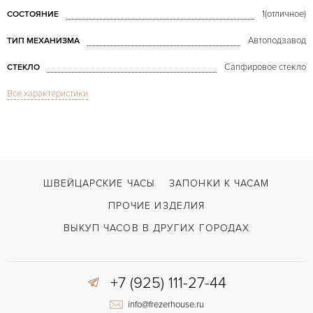
1(отличное)
СОСТОЯНИЕ
Автоподзавод
ТИП МЕХАНИЗМА
Сапфировое стекло
СТЕКЛО
Все характеристики
Дата, Индикатор дней недели
ФУНКЦИИ
Day-Date 36mm President B&P 2003 year
МОДЕЛЬ
2003
ГОД ПРОИЗВОДСТВА
В наличии
СРОКИ ДОСТАВКИ
ШВЕЙЦАРСКИЕ ЧАСЫ
ЗАПОНКИ К ЧАСАМ
С документами, С футляром
ВОЗМОЖНОСТИ ДОСТАВКИ
ПРОЧИЕ ИЗДЕЛИЯ
Золото
ЦВЕТ БРАСЛЕТА
ВЫКУП ЧАСОВ В ДРУГИХ ГОРОДАХ
Двойной сложности застежка
ЗАСТЁЖКА
ДЛИНА БРАСЛЕТА, ДЛИННАЯ СТОРОНА
+7 (925) 111-27-44
205
(MM)
info@frezerhouse.ru