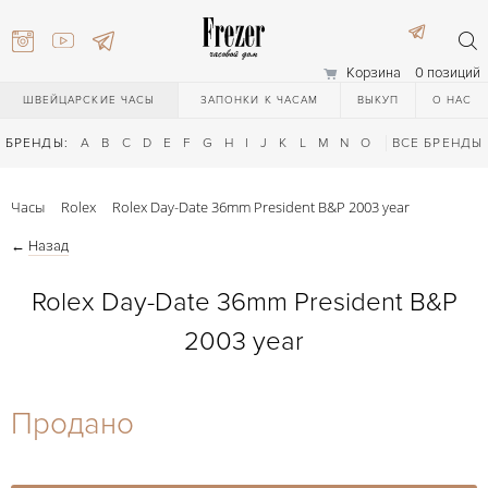
Корзина
0 позиций
ШВЕЙЦАРСКИЕ ЧАСЫ
ЗАПОНКИ К ЧАСАМ
ВЫКУП
О НАС
БРЕНДЫ:
A
B
C
D
E
F
G
H
I
J
K
L
M
N
O
P
ВСЕ БРЕНДЫ
Q
R
S
T
Часы
Rolex
Rolex Day-Date 36mm President B&P 2003 year
←
Назад
Rolex Day-Date 36mm President B&P
2003 year
) 111-27-44
Продано
) 111-27-44