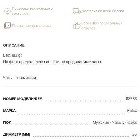
Проверка технического
Доставка по всей России
состояния
Более 100 проверенных
Подлинные фото часов
отзывов
ОПИСАНИЕ:
Вес: 183 gr.
На фото представлены конкретно продаваемые часы.
Часы на комиссии.
118388
НОМЕР МОДЕЛИ/REF.
Rolex
МАРКА
Мужские - Часы унисекс
ПОЛ
36
ДИАМЕТР (MM)