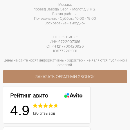
3235
КАЛИБР/МЕХАНИЗМ
Москва,
проезд Завода Серп и Молот д 3, к 2,
70 часов
ЗАПАС ХОДА
Время работы:
Понедельник - Суббота 10:00 - 19:00
Отделка драгоценными камнями
ПРОЧЕЕ
Воскресенье - выходной
ООО "СВИСС"
ИНН 9722007386
ОГРН 1217700420926
ЮЛ772201001
Цены на сайте носят информативный характер и не являются публичной
офертой.
ЗАКАЗАТЬ ОБРАТНЫЙ ЗВОНОК
Рейтинг авито
4.9
136 отзывов