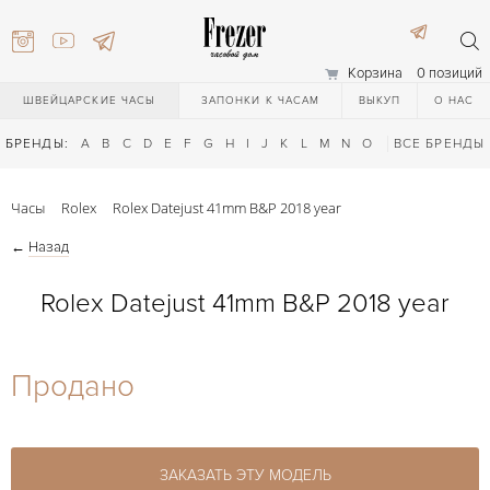
Корзина
0 позиций
ШВЕЙЦАРСКИЕ ЧАСЫ
ЗАПОНКИ К ЧАСАМ
ВЫКУП
О НАС
БРЕНДЫ:
A
B
C
D
E
F
G
H
I
J
K
L
M
N
O
P
ВСЕ БРЕНДЫ
Q
R
S
T
Часы
Rolex
Rolex Datejust 41mm B&P 2018 year
←
Назад
Rolex Datejust 41mm B&P 2018 year
) 111-27-44
Продано
) 111-27-44
ЗАКАЗАТЬ ЭТУ МОДЕЛЬ