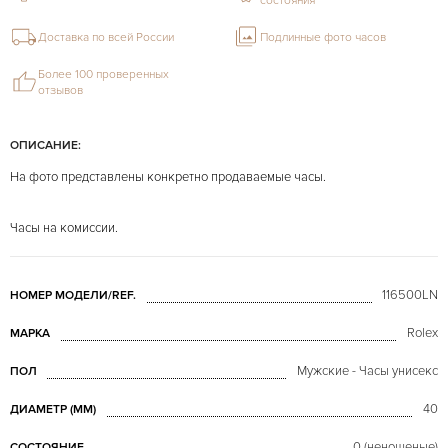
состояния
Доставка по всей России
Подлинные фото часов
Более 100 проверенных
отзывов
ОПИСАНИЕ:
На фото представлены конкретно продаваемые часы.
Часы на комиссии.
116500LN
НОМЕР МОДЕЛИ/REF.
Rolex
МАРКА
Мужские - Часы унисекс
ПОЛ
40
ДИАМЕТР (MM)
0 (неношеные)
СОСТОЯНИЕ