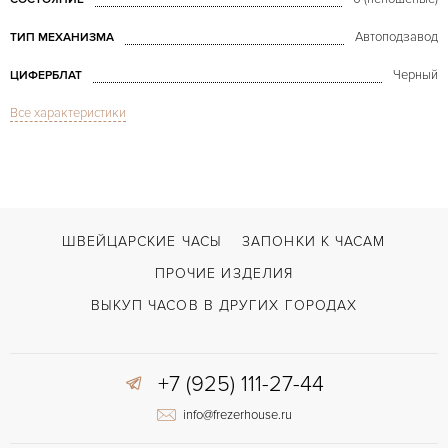
Автоподзавод
ТИП МЕХАНИЗМА
Черный
ЦИФЕРБЛАТ
Все характеристики
Сапфировое стекло
СТЕКЛО
Хронограф
ФУНКЦИИ
Cosmograph Daytona NEW BP 2021 year
МОДЕЛЬ
2021
ГОД ПРОИЗВОДСТВА
ШВЕЙЦАРСКИЕ ЧАСЫ
ЗАПОНКИ К ЧАСАМ
В наличии
СРОКИ ДОСТАВКИ
ПРОЧИЕ ИЗДЕЛИЯ
С документами, С футляром
ВОЗМОЖНОСТИ ДОСТАВКИ
ВЫКУП ЧАСОВ В ДРУГИХ ГОРОДАХ
Сталь
ЦВЕТ БРАСЛЕТА
+7 (925) 111-27-44
Двойной сложности застежка
ЗАСТЁЖКА
info@frezerhouse.ru
Без цифр
ЦИФРЫ