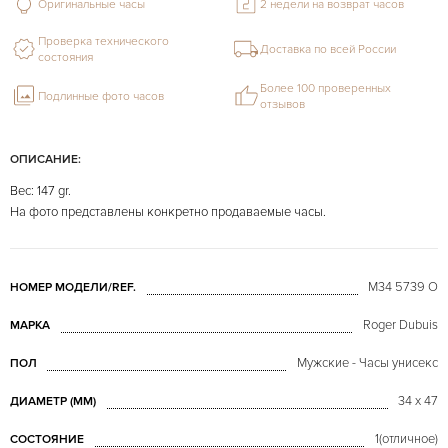
Оригинальные часы
2 недели на возврат часов
Проверка технического
Доставка по всей России
состояния
Более 100 проверенных
Подлинные фото часов
отзывов
ОПИСАНИЕ:
Вес: 147 gr.
На фото представлены конкретно продаваемые часы.
M34 5739 O
НОМЕР МОДЕЛИ/REF.
Roger Dubuis
МАРКА
Мужские - Часы унисекс
ПОЛ
34 x 47
ДИАМЕТР (MM)
1(отличное)
СОСТОЯНИЕ