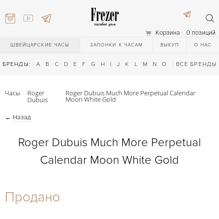
Корзина
0 позиций
ШВЕЙЦАРСКИЕ ЧАСЫ
ЗАПОНКИ К ЧАСАМ
ВЫКУП
О НАС
БРЕНДЫ:
A
B
C
D
E
F
G
H
I
J
K
L
M
N
O
P
ВСЕ БРЕНДЫ
Q
R
S
T
Часы
Roger
Roger Dubuis Much More Perpetual Calendar
Moon White Gold
Dubuis
←
Назад
Roger Dubuis Much More Perpetual
Calendar Moon White Gold
) 111-27-44
Продано
) 111-27-44