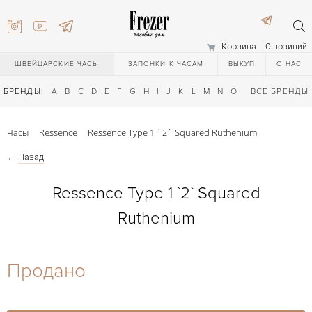
Корзина
0 позиций
ШВЕЙЦАРСКИЕ ЧАСЫ
ЗАПОНКИ К ЧАСАМ
ВЫКУП
О НАС
БРЕНДЫ:
A
B
C
D
E
F
G
H
I
J
K
L
M
N
O
P
ВСЕ БРЕНДЫ
Q
R
S
T
Часы
Ressence
Ressence Type 1 `2` Squared Ruthenium
←
Назад
Ressence Type 1 `2` Squared
Ruthenium
) 111-27-44
Продано
) 111-27-44