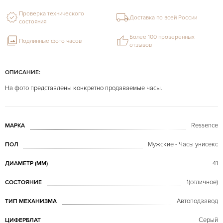
Проверка технического
Доставка по всей России
состояния
Более 100 проверенных
Подлинные фото часов
отзывов
ОПИСАНИЕ:
На фото представлены конкретно продаваемые часы.
Ressence
МАРКА
Мужские - Часы унисекс
ПОЛ
41
ДИАМЕТР (MM)
1(отличное)
СОСТОЯНИЕ
Автоподзавод
ТИП МЕХАНИЗМА
Серый
ЦИФЕРБЛАТ