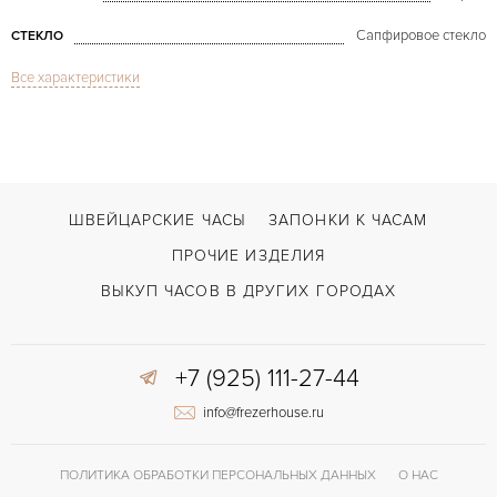
Сапфировое стекло
СТЕКЛО
Все характеристики
Type 1 `2` Squared Ruthenium
МОДЕЛЬ
В наличии
СРОКИ ДОСТАВКИ
Серый
ЦВЕТ БРАСЛЕТА
Застежка с помощью шипа
ЗАСТЁЖКА
ШВЕЙЦАРСКИЕ ЧАСЫ
ЗАПОНКИ К ЧАСАМ
Арабские
ЦИФРЫ
ПРОЧИЕ ИЗДЕЛИЯ
ROCS 1 Ressence Orbital Convex System
КАЛИБР/МЕХАНИЗМ
ВЫКУП ЧАСОВ В ДРУГИХ ГОРОДАХ
36 часов
ЗАПАС ХОДА
+7 (925) 111-27-44
info@frezerhouse.ru
ПОЛИТИКА ОБРАБОТКИ ПЕРСОНАЛЬНЫХ ДАННЫХ
О НАС