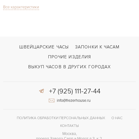
Все характеристики
Mинутный репетит
ФУНКЦИИ
Pocket Watch Minute Repeater
МОДЕЛЬ
В наличии
СРОКИ ДОСТАВКИ
Римские
ЦИФРЫ
ШВЕЙЦАРСКИЕ ЧАСЫ
ЗАПОНКИ К ЧАСАМ
ПРОЧИЕ ИЗДЕЛИЯ
ВЫКУП ЧАСОВ В ДРУГИХ ГОРОДАХ
+7 (925) 111-27-44
info@frezerhouse.ru
ПОЛИТИКА ОБРАБОТКИ ПЕРСОНАЛЬНЫХ ДАННЫХ
О НАС
КОНТАКТЫ
Москва,
проезд Завода Серп и Молот д 3, к 2,