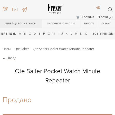
Корзина
0 позиций
ШВЕЙЦАРСКИЕ ЧАСЫ
ЗАПОНКИ К ЧАСАМ
ВЫКУП
О НАС
БРЕНДЫ:
A
B
C
D
E
F
G
H
I
J
K
L
M
N
O
P
ВСЕ БРЕНДЫ
Q
R
S
T
Часы
Qte Salter
Qte Salter Pocket Watch Minute Repeater
←
Назад
Qte Salter Pocket Watch Minute
Repeater
) 111-27-44
Продано
) 111-27-44