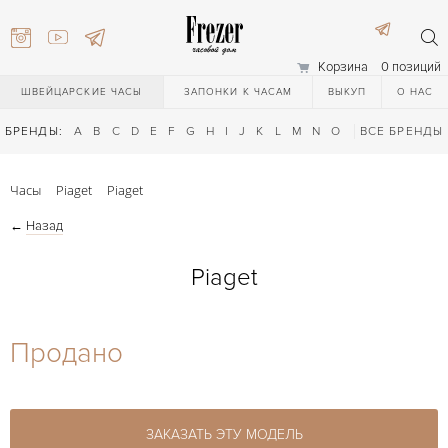
Корзина
0 позиций
ШВЕЙЦАРСКИЕ ЧАСЫ
ЗАПОНКИ К ЧАСАМ
ВЫКУП
О НАС
БРЕНДЫ:
A
B
C
D
E
F
G
H
I
J
K
L
M
N
O
P
ВСЕ БРЕНДЫ
Q
R
S
T
Часы
Piaget
Piaget
←
Назад
Piaget
) 111-27-44
Продано
) 111-27-44
ЗАКАЗАТЬ ЭТУ МОДЕЛЬ