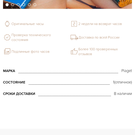
Оригинальные часы
2 недели на возврат часов
Проверка технического
Доставка по всей России
состояния
Более 100 проверенных
Подлинные фото часов
отзывов
Piaget
МАРКА
1(отличное)
СОСТОЯНИЕ
В наличии
СРОКИ ДОСТАВКИ