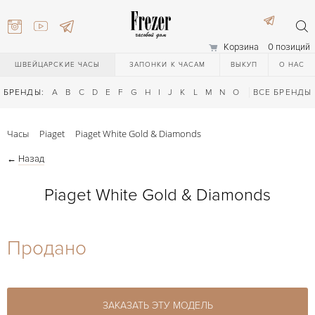
Корзина
0 позиций
ШВЕЙЦАРСКИЕ ЧАСЫ
ЗАПОНКИ К ЧАСАМ
ВЫКУП
О НАС
БРЕНДЫ:
A
B
C
D
E
F
G
H
I
J
K
L
M
N
O
P
ВСЕ БРЕНДЫ
Q
R
S
T
Часы
Piaget
Piaget White Gold & Diamonds
←
Назад
Piaget White Gold & Diamonds
) 111-27-44
Продано
) 111-27-44
ЗАКАЗАТЬ ЭТУ МОДЕЛЬ