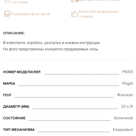
состояния
Более 100 проверенных
Подлинные фото часов
отзывов
ОПИСАНИЕ:
В комплекте: коробка, шкатулка и книжки-инструкции.
На фото представлены конкретно продаваемые часы.
P10101
НОМЕР МОДЕЛИ/REF.
Piaget
МАРКА
Женские
ПОЛ
25 x 31
ДИАМЕТР (MM)
1(отличное)
СОСТОЯНИЕ
Кварцевые
ТИП МЕХАНИЗМА