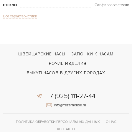
Сапфировое стекло
СТЕКЛО
Все характеристики
White Gold & Diamonds
МОДЕЛЬ
В наличии
СРОКИ ДОСТАВКИ
С футляром
ВОЗМОЖНОСТИ ДОСТАВКИ
Черный
ЦВЕТ БРАСЛЕТА
ШВЕЙЦАРСКИЕ ЧАСЫ
ЗАПОНКИ К ЧАСАМ
Застежка с помощью шипа
ЗАСТЁЖКА
ПРОЧИЕ ИЗДЕЛИЯ
Римские
ЦИФРЫ
ВЫКУП ЧАСОВ В ДРУГИХ ГОРОДАХ
Отделка драгоценными камнями
ПРОЧЕЕ
+7 (925) 111-27-44
info@frezerhouse.ru
ПОЛИТИКА ОБРАБОТКИ ПЕРСОНАЛЬНЫХ ДАННЫХ
О НАС
КОНТАКТЫ