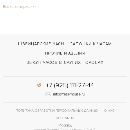
Все характеристики
Сапфировое стекло
СТЕКЛО
Vintage Jadeite Dial
МОДЕЛЬ
В наличии
СРОКИ ДОСТАВКИ
Золото
ЦВЕТ БРАСЛЕТА
ШВЕЙЦАРСКИЕ ЧАСЫ
ЗАПОНКИ К ЧАСАМ
Усложненная застежка
ЗАСТЁЖКА
ПРОЧИЕ ИЗДЕЛИЯ
ДЛИНА БРАСЛЕТА, ДЛИННАЯ СТОРОНА
ВЫКУП ЧАСОВ В ДРУГИХ ГОРОДАХ
150
(MM)
Без цифр
ЦИФРЫ
+7 (925) 111-27-44
Отделка драгоценными камнями
ПРОЧЕЕ
info@frezerhouse.ru
ПОЛИТИКА ОБРАБОТКИ ПЕРСОНАЛЬНЫХ ДАННЫХ
О НАС
КОНТАКТЫ
Москва,