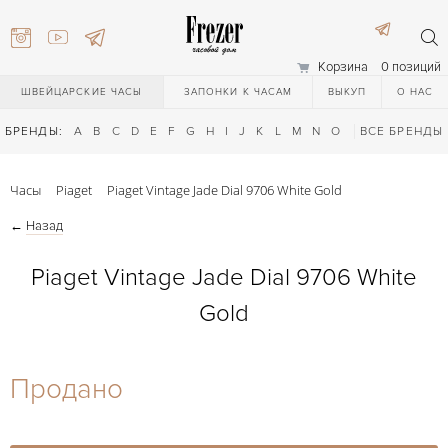
Корзина
0 позиций
ШВЕЙЦАРСКИЕ ЧАСЫ
ЗАПОНКИ К ЧАСАМ
ВЫКУП
О НАС
БРЕНДЫ:
A
B
C
D
E
F
G
H
I
J
K
L
M
N
O
P
ВСЕ БРЕНДЫ
Q
R
S
T
Часы
Piaget
Piaget Vintage Jade Dial 9706 White Gold
←
Назад
Piaget Vintage Jade Dial 9706 White
Gold
) 111-27-44
Продано
) 111-27-44