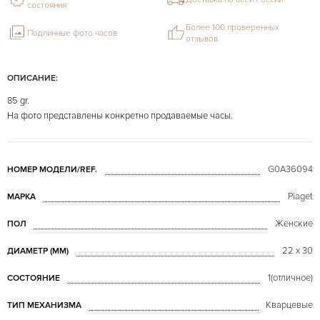
состояния
Более 100 проверенных
Подлинные фото часов
отзывов
ОПИСАНИЕ:
85 gr.
На фото представлены конкретно продаваемые часы.
G0A36094
НОМЕР МОДЕЛИ/REF.
Piaget
МАРКА
Женские
ПОЛ
22 x 30
ДИАМЕТР (MM)
1(отличное)
СОСТОЯНИЕ
Кварцевые
ТИП МЕХАНИЗМА