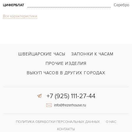
Серебро
ЦИФЕРБЛАТ
Все характеристики
Сапфировое стекло
СТЕКЛО
Limelight Tonneau-Shaped
МОДЕЛЬ
В наличии
СРОКИ ДОСТАВКИ
С документами, С футляром
ВОЗМОЖНОСТИ ДОСТАВКИ
ШВЕЙЦАРСКИЕ ЧАСЫ
ЗАПОНКИ К ЧАСАМ
Двойной сложности застежка
ЗАСТЁЖКА
ПРОЧИЕ ИЗДЕЛИЯ
ДЛИНА БРАСЛЕТА, ДЛИННАЯ СТОРОНА
ВЫКУП ЧАСОВ В ДРУГИХ ГОРОДАХ
170
(MM)
Арабские
ЦИФРЫ
+7 (925) 111-27-44
info@frezerhouse.ru
ПОЛИТИКА ОБРАБОТКИ ПЕРСОНАЛЬНЫХ ДАННЫХ
О НАС
КОНТАКТЫ