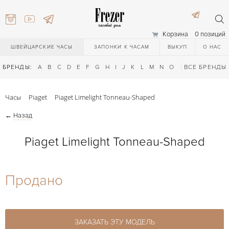
Корзина
0 позиций
ШВЕЙЦАРСКИЕ ЧАСЫ
ЗАПОНКИ К ЧАСАМ
ВЫКУП
О НАС
БРЕНДЫ:
A
B
C
D
E
F
G
H
I
J
K
L
M
N
O
P
ВСЕ БРЕНДЫ
Q
R
S
T
Часы
Piaget
Piaget Limelight Tonneau-Shaped
←
Назад
Piaget Limelight Tonneau-Shaped
) 111-27-44
Продано
) 111-27-44
ЗАКАЗАТЬ ЭТУ МОДЕЛЬ