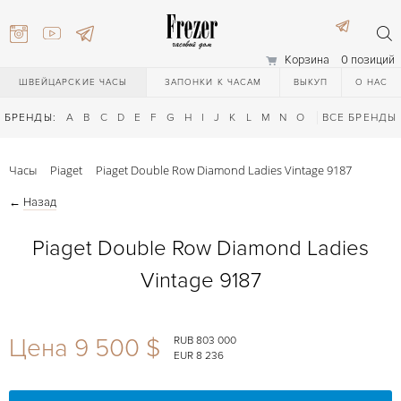
Корзина
0 позиций
ШВЕЙЦАРСКИЕ ЧАСЫ
ЗАПОНКИ К ЧАСАМ
ВЫКУП
О НАС
БРЕНДЫ:
A
B
C
D
E
F
G
H
I
J
K
L
M
N
O
P
ВСЕ БРЕНДЫ
Q
R
S
T
Часы
Piaget
Piaget Double Row Diamond Ladies Vintage 9187
←
Назад
Piaget Double Row Diamond Ladies
Vintage 9187
) 111-27-44
Цена 9 500 $
RUB 803 000
EUR 8 236
) 111-27-44