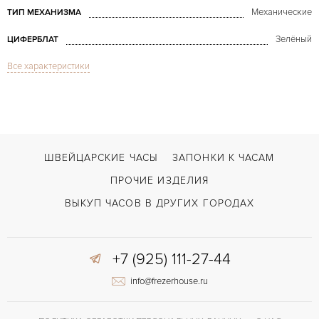
Механические
ТИП МЕХАНИЗМА
Зелёный
ЦИФЕРБЛАТ
Все характеристики
Сапфировое стекло
СТЕКЛО
Double Row Diamond Ladies Vintage
МОДЕЛЬ
Декоративная застежка
ЗАСТЁЖКА
ДЛИНА БРАСЛЕТА, ДЛИННАЯ СТОРОНА
ШВЕЙЦАРСКИЕ ЧАСЫ
ЗАПОНКИ К ЧАСАМ
160
(MM)
ПРОЧИЕ ИЗДЕЛИЯ
Без цифр
ЦИФРЫ
ВЫКУП ЧАСОВ В ДРУГИХ ГОРОДАХ
+7 (925) 111-27-44
info@frezerhouse.ru