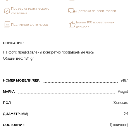
Проверка технического
Доставка по всей России
состояния
Более 100 проверенных
Подлинные фото часов
отзывов
ОПИСАНИЕ:
На фото представлены конкретно продаваемые часы.
Общий вес: 43,1 gr
9187
НОМЕР МОДЕЛИ/REF.
Piaget
МАРКА
Женские
ПОЛ
24
ДИАМЕТР (MM)
1(отличное)
СОСТОЯНИЕ