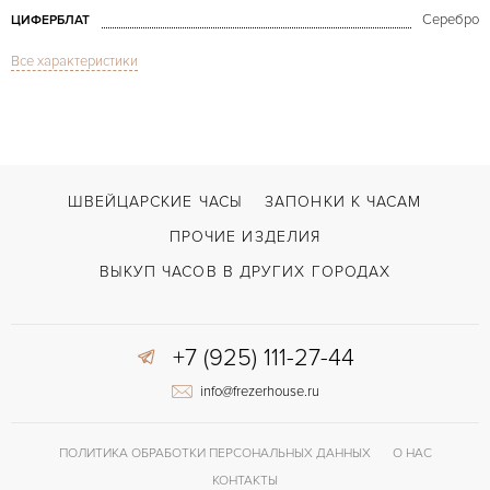
Серебро
ЦИФЕРБЛАТ
Все характеристики
Сапфировое стекло
СТЕКЛО
GMT/две час.зоны
ФУНКЦИИ
World Time White Gold
МОДЕЛЬ
2006
ГОД ПРОИЗВОДСТВА
ШВЕЙЦАРСКИЕ ЧАСЫ
ЗАПОНКИ К ЧАСАМ
В наличии
СРОКИ ДОСТАВКИ
ПРОЧИЕ ИЗДЕЛИЯ
С документами
ВОЗМОЖНОСТИ ДОСТАВКИ
ВЫКУП ЧАСОВ В ДРУГИХ ГОРОДАХ
Коричневый
ЦВЕТ БРАСЛЕТА
+7 (925) 111-27-44
Двойной сложности застежка
ЗАСТЁЖКА
info@frezerhouse.ru
Арабские
ЦИФРЫ
240 HU
КАЛИБР/МЕХАНИЗМ
ПОЛИТИКА ОБРАБОТКИ ПЕРСОНАЛЬНЫХ ДАННЫХ
О НАС
КОНТАКТЫ