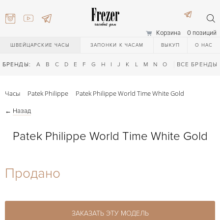
Корзина
0 позиций
ШВЕЙЦАРСКИЕ ЧАСЫ
ЗАПОНКИ К ЧАСАМ
ВЫКУП
О НАС
БРЕНДЫ:
A
B
C
D
E
F
G
H
I
J
K
L
M
N
O
P
ВСЕ БРЕНДЫ
Q
R
S
T
Часы
Patek Philippe
Patek Philippe World Time White Gold
←
Назад
Patek Philippe World Time White Gold
) 111-27-44
Продано
) 111-27-44
ЗАКАЗАТЬ ЭТУ МОДЕЛЬ