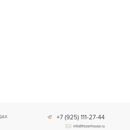
Вечный календарь, Дата,
Индикатор дней недели,
Индикатор фазы Луны
УНКЦИИ
Perpetual Calendar Gold
ОДЕЛЬ
2006
ОД ПРОИЗВОДСТВА
В наличии
РОКИ ДОСТАВКИ
С документами, С футляром
ОЗМОЖНОСТИ ДОСТАВКИ
Черный
ВЕТ БРАСЛЕТА
Двойной сложности застежка
АСТЁЖКА
Римские
ИФРЫ
PP315
АЛИБР/МЕХАНИЗМ
+7 (925) 111-27-44
ДАХ
info@frezerhouse.ru