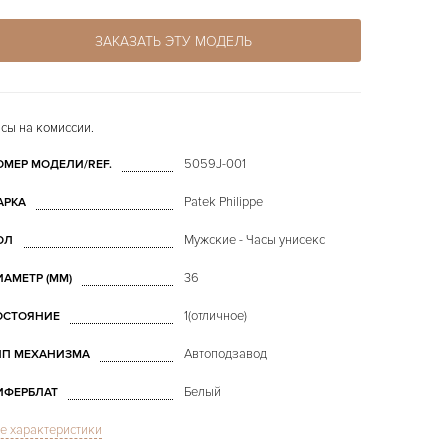
ЗАКАЗАТЬ ЭТУ МОДЕЛЬ
сы на комиссии.
5059J-001
ОМЕР МОДЕЛИ/REF.
Patek Philippe
АРКА
Мужские - Часы унисекс
ОЛ
36
ИАМЕТР (MM)
1(отличное)
ОСТОЯНИЕ
Автоподзавод
ИП МЕХАНИЗМА
Белый
ИФЕРБЛАТ
е характеристики
Сапфировое стекло
ТЕКЛО