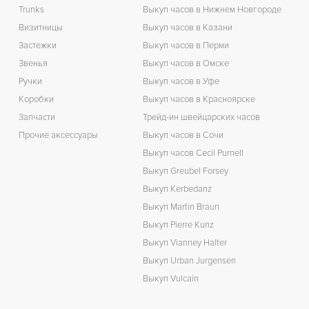
Trunks
Выкуп часов в Нижнем Новгороде
Визитницы
Выкуп часов в Казани
Застежки
Выкуп часов в Перми
Звенья
Выкуп часов в Омске
Ручки
Выкуп часов в Уфе
Коробки
Выкуп часов в Красноярске
Запчасти
Трейд-ин швейцарских часов
Прочие аксессуары
Выкуп часов в Сочи
Выкуп часов Cecil Purnell
Выкуп Greubel Forsey
Выкуп Kerbedanz
Выкуп Martin Braun
Выкуп Pierre Kunz
Выкуп Vianney Halter
Выкуп Urban Jurgensen
Выкуп Vulcain