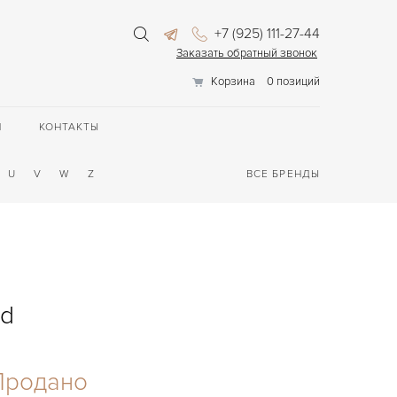
+7 (925) 111-27-44
Заказать обратный звонок
Корзина
0 позиций
П
КОНТАКТЫ
U
V
W
Z
ВСЕ БРЕНДЫ
ld
Продано