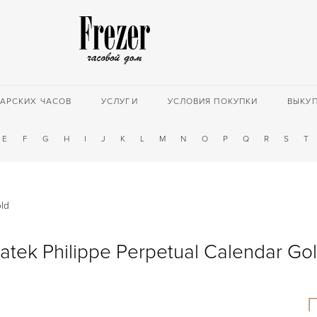
АРСКИХ ЧАСОВ
УСЛУГИ
УСЛОВИЯ ПОКУПКИ
ВЫКУ
E
F
G
H
I
J
K
L
M
N
O
P
Q
R
S
T
old
atek Philippe Perpetual Calendar Go