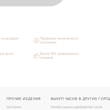
Ф
М
Г
 на возврат
Проверка технического
С
состояния
В
ые фото
Более 100 проверенных
отзывов
Ц
З
Ц
К
ПРОЧИЕ ИЗДЕЛИЯ
ВЫКУП ЧАСОВ В ДРУГИХ ГОРО
Шкатулки
Онлайн-оценка швейцарских часов