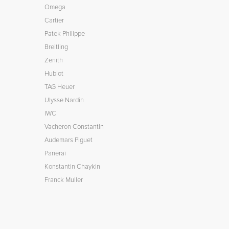
Omega
Cartier
Patek Philippe
Breitling
Zenith
Hublot
TAG Heuer
Ulysse Nardin
IWC
Vacheron Constantin
Audemars Piguet
Panerai
Konstantin Chaykin
Franck Muller