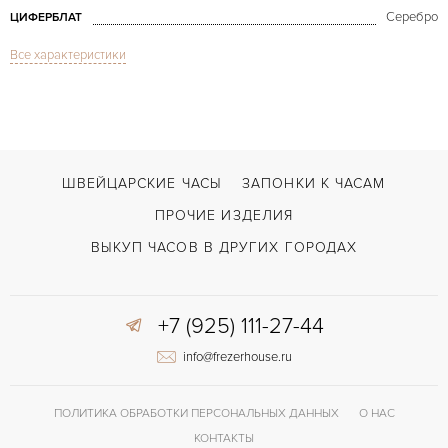
Серебро
ЦИФЕРБЛАТ
Все характеристики
Сапфировое стекло
СТЕКЛО
Gondolo Gold
МОДЕЛЬ
В наличии
СРОКИ ДОСТАВКИ
Черный
ЦВЕТ БРАСЛЕТА
ШВЕЙЦАРСКИЕ ЧАСЫ
ЗАПОНКИ К ЧАСАМ
Застежка с помощью шипа
ЗАСТЁЖКА
ПРОЧИЕ ИЗДЕЛИЯ
Арабские
ЦИФРЫ
ВЫКУП ЧАСОВ В ДРУГИХ ГОРОДАХ
+7 (925) 111-27-44
info@frezerhouse.ru
ПОЛИТИКА ОБРАБОТКИ ПЕРСОНАЛЬНЫХ ДАННЫХ
О НАС
КОНТАКТЫ