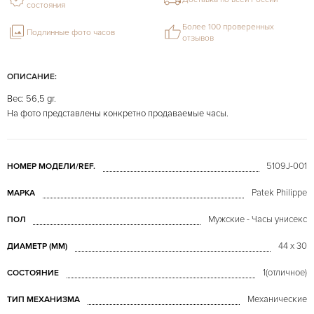
состояния
Более 100 проверенных
Подлинные фото часов
отзывов
ОПИСАНИЕ:
Вес: 56,5 gr.
На фото представлены конкретно продаваемые часы.
5109J-001
НОМЕР МОДЕЛИ/REF.
Patek Philippe
МАРКА
Мужские - Часы унисекс
ПОЛ
44 x 30
ДИАМЕТР (MM)
1(отличное)
СОСТОЯНИЕ
Механические
ТИП МЕХАНИЗМА