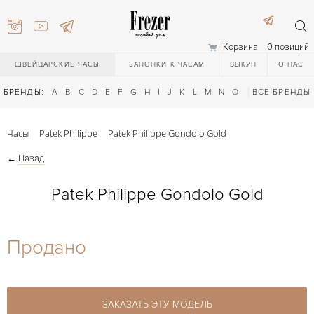
Корзина
0 позиций
ШВЕЙЦАРСКИЕ ЧАСЫ
ЗАПОНКИ К ЧАСАМ
ВЫКУП
О НАС
БРЕНДЫ:
A
B
C
D
E
F
G
H
I
J
K
L
M
N
O
P
ВСЕ БРЕНДЫ
Q
R
S
T
Часы
Patek Philippe
Patek Philippe Gondolo Gold
←
Назад
Patek Philippe Gondolo Gold
) 111-27-44
Продано
) 111-27-44
ЗАКАЗАТЬ ЭТУ МОДЕЛЬ