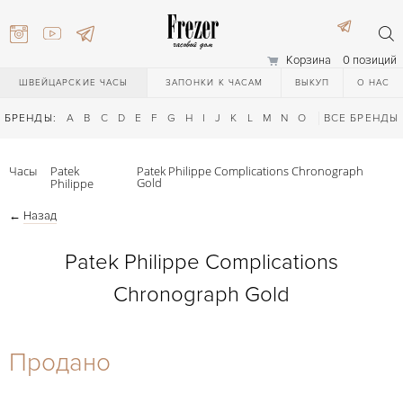
Корзина
0 позиций
ШВЕЙЦАРСКИЕ ЧАСЫ
ЗАПОНКИ К ЧАСАМ
ВЫКУП
О НАС
БРЕНДЫ:
A
B
C
D
E
F
G
H
I
J
K
L
M
N
O
P
ВСЕ БРЕНДЫ
Q
R
S
T
Часы
Patek
Patek Philippe Complications Chronograph
Gold
Philippe
←
Назад
Patek Philippe Complications
Chronograph Gold
) 111-27-44
Продано
) 111-27-44