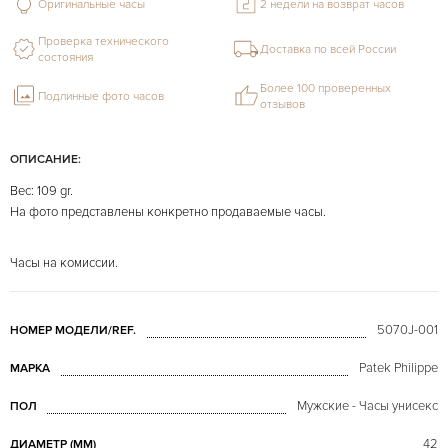
Оригинальные часы
2 недели на возврат часов
Проверка технического
Доставка по всей России
состояния
Более 100 проверенных
Подлинные фото часов
отзывов
ОПИСАНИЕ:
Вес: 109 gr.
На фото представлены конкретно продаваемые часы.
Часы на комиссии.
5070J-001
НОМЕР МОДЕЛИ/REF.
Patek Philippe
МАРКА
Мужские - Часы унисекс
ПОЛ
42
ДИАМЕТР (MM)