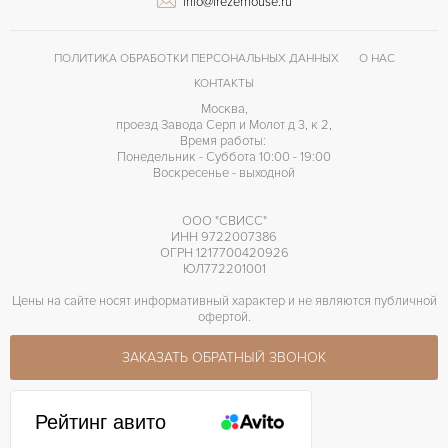
info@frezerhouse.ru
Арабские
ЦИФРЫ
CH 27-70
КАЛИБР/МЕХАНИЗМ
ПОЛИТИКА ОБРАБОТКИ ПЕРСОНАЛЬНЫХ ДАННЫХ
О НАС
60 часов
ЗАПАС ХОДА
КОНТАКТЫ
Москва,
проезд Завода Серп и Молот д 3, к 2,
Время работы:
Понедельник - Суббота 10:00 - 19:00
Воскресенье - выходной
ООО "СВИСС"
ИНН 9722007386
ОГРН 1217700420926
ЮЛ772201001
Цены на сайте носят информативный характер и не являются публичной
офертой.
ЗАКАЗАТЬ ОБРАТНЫЙ ЗВОНОК
Рейтинг авито