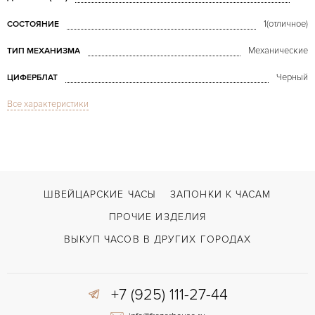
1(отличное)
СОСТОЯНИЕ
Механические
ТИП МЕХАНИЗМА
Черный
ЦИФЕРБЛАТ
Все характеристики
Сапфировое стекло
СТЕКЛО
Хронограф
ФУНКЦИИ
Complications Chronograph Gold
МОДЕЛЬ
2004
ГОД ПРОИЗВОДСТВА
ШВЕЙЦАРСКИЕ ЧАСЫ
ЗАПОНКИ К ЧАСАМ
В наличии
СРОКИ ДОСТАВКИ
ПРОЧИЕ ИЗДЕЛИЯ
С документами, С футляром
ВОЗМОЖНОСТИ ДОСТАВКИ
ВЫКУП ЧАСОВ В ДРУГИХ ГОРОДАХ
Черный
ЦВЕТ БРАСЛЕТА
+7 (925) 111-27-44
Двойной сложности застежка
ЗАСТЁЖКА