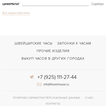
Серебро
ЦИФЕРБЛАТ
Все характеристики
Сапфировое стекло
СТЕКЛО
Calatrava Gold
МОДЕЛЬ
В наличии
СРОКИ ДОСТАВКИ
Коричневый
ЦВЕТ БРАСЛЕТА
ШВЕЙЦАРСКИЕ ЧАСЫ
ЗАПОНКИ К ЧАСАМ
Застежка с помощью шипа
ЗАСТЁЖКА
ПРОЧИЕ ИЗДЕЛИЯ
Без цифр
ЦИФРЫ
ВЫКУП ЧАСОВ В ДРУГИХ ГОРОДАХ
215 PS
КАЛИБР/МЕХАНИЗМ
+7 (925) 111-27-44
44 часов
ЗАПАС ХОДА
info@frezerhouse.ru
Малый секундный циферблат
ПРОЧЕЕ
ПОЛИТИКА ОБРАБОТКИ ПЕРСОНАЛЬНЫХ ДАННЫХ
О НАС
КОНТАКТЫ