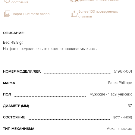
состояния
Более 100 проверенных
Подлинные фото часов
отзывов
ОПИСАНИЕ:
Вес: 48,8 gr.
На фото представлены конкретно продаваемые часы.
5196R-001
НОМЕР МОДЕЛИ/REF.
Patek Philippe
МАРКА
Мужские - Часы унисекс
ПОЛ
37
ДИАМЕТР (MM)
1(отличное)
СОСТОЯНИЕ
Механические
ТИП МЕХАНИЗМА