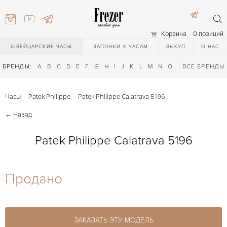
Корзина
0 позиций
ШВЕЙЦАРСКИЕ ЧАСЫ
ЗАПОНКИ К ЧАСАМ
ВЫКУП
О НАС
БРЕНДЫ:
A
B
C
D
E
F
G
H
I
J
K
L
M
N
O
P
ВСЕ БРЕНДЫ
Q
R
S
T
Часы
Patek Philippe
Patek Philippe Calatrava 5196
←
Назад
Patek Philippe Calatrava 5196
) 111-27-44
Продано
) 111-27-44
ЗАКАЗАТЬ ЭТУ МОДЕЛЬ