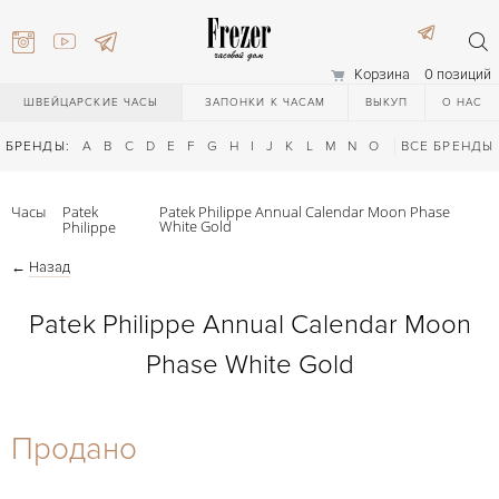
Корзина
0 позиций
ШВЕЙЦАРСКИЕ ЧАСЫ
ЗАПОНКИ К ЧАСАМ
ВЫКУП
О НАС
БРЕНДЫ:
A
B
C
D
E
F
G
H
I
J
K
L
M
N
O
P
ВСЕ БРЕНДЫ
Q
R
S
T
Часы
Patek
Patek Philippe Annual Calendar Moon Phase
White Gold
Philippe
←
Назад
Patek Philippe Annual Calendar Moon
Phase White Gold
) 111-27-44
Продано
) 111-27-44