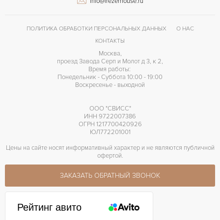
info@frezerhouse.ru
Без цифр
ЦИФРЫ
45 часов
ЗАПАС ХОДА
ПОЛИТИКА ОБРАБОТКИ ПЕРСОНАЛЬНЫХ ДАННЫХ
О НАС
КОНТАКТЫ
Москва,
проезд Завода Серп и Молот д 3, к 2,
Время работы:
Понедельник - Суббота 10:00 - 19:00
Воскресенье - выходной
ООО "СВИСС"
ИНН 9722007386
ОГРН 1217700420926
ЮЛ772201001
Цены на сайте носят информативный характер и не являются публичной
офертой.
ЗАКАЗАТЬ ОБРАТНЫЙ ЗВОНОК
Рейтинг авито