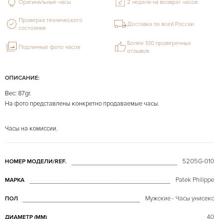
Оригинальные часы
2 недели на возврат часов
Проверка технического
Доставка по всей России
состояния
Более 100 проверенных
Подлинные фото часов
отзывов
ОПИСАНИЕ:
Вес: 87gr.
На фото представлены конкретно продаваемые часы.
Часы на комиссии.
5205G-010
НОМЕР МОДЕЛИ/REF.
Patek Philippe
МАРКА
Мужские - Часы унисекс
ПОЛ
40
ДИАМЕТР (MM)