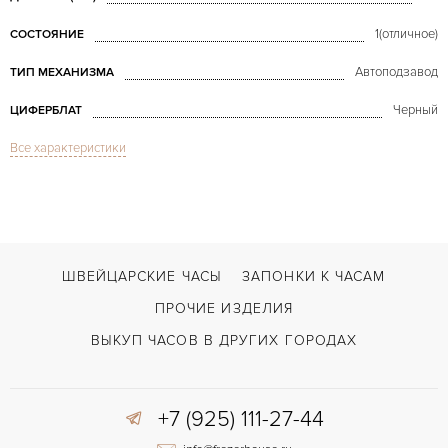
1(отличное)
СОСТОЯНИЕ
Автоподзавод
ТИП МЕХАНИЗМА
Черный
ЦИФЕРБЛАТ
Все характеристики
Сапфировое стекло
СТЕКЛО
Годовой календарь, Дата, Индикатор дней недели, Индикатор месяца, 
ФУНКЦИИ
Annual Calendar Moon Phase White Gold
МОДЕЛЬ
2014
ГОД ПРОИЗВОДСТВА
ШВЕЙЦАРСКИЕ ЧАСЫ
ЗАПОНКИ К ЧАСАМ
В наличии
СРОКИ ДОСТАВКИ
ПРОЧИЕ ИЗДЕЛИЯ
С документами, С футляром
ВОЗМОЖНОСТИ ДОСТАВКИ
ВЫКУП ЧАСОВ В ДРУГИХ ГОРОДАХ
Черный
ЦВЕТ БРАСЛЕТА
+7 (925) 111-27-44
Застежка с помощью шипа
ЗАСТЁЖКА