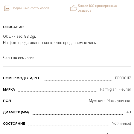
Более 100 проверенных
Подлинные фото часов
отзывов
ОПИСАНИЕ:
Общий вес: 93,2gr.
На фото представлены конкретно продаваемые часы.
Часы на комиссии.
PF000117
НОМЕР МОДЕЛИ/REF.
Parmigiani Fleurier
МАРКА
Мужские - Часы унисекс
ПОЛ
40
ДИАМЕТР (MM)
1(отличное)
СОСТОЯНИЕ