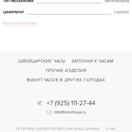
Автоподзавод
ТИП МЕХАНИЗМА
Серебро
ЦИФЕРБЛАТ
Все характеристики
Сапфировое стекло
СТЕКЛО
Вечный календарь, Дата, Индикатор дней недели, Индикатор месяца, И
ФУНКЦИИ
Toric Perpetual Calendar
МОДЕЛЬ
В наличии
СРОКИ ДОСТАВКИ
ШВЕЙЦАРСКИЕ ЧАСЫ
ЗАПОНКИ К ЧАСАМ
Коричневый
ЦВЕТ БРАСЛЕТА
ПРОЧИЕ ИЗДЕЛИЯ
Застежка с помощью шипа
ЗАСТЁЖКА
ВЫКУП ЧАСОВ В ДРУГИХ ГОРОДАХ
Арабские
ЦИФРЫ
+7 (925) 111-27-44
130.5
КАЛИБР/МЕХАНИЗМ
info@frezerhouse.ru
Гильошированный циферблат, Прозрачная задняя крышка
ПРОЧЕЕ
ПОЛИТИКА ОБРАБОТКИ ПЕРСОНАЛЬНЫХ ДАННЫХ
О НАС