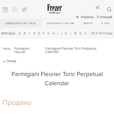
Корзина
0 позиций
ШВЕЙЦАРСКИЕ ЧАСЫ
ЗАПОНКИ К ЧАСАМ
ВЫКУП
О НАС
БРЕНДЫ:
A
B
C
D
E
F
G
H
I
J
K
L
M
N
O
P
ВСЕ БРЕНДЫ
Q
R
S
T
Часы
Parmigiani
Parmigiani Fleurier Toric Perpetual
Calendar
Fleurier
←
Назад
Parmigiani Fleurier Toric Perpetual
Calendar
) 111-27-44
Продано
) 111-27-44