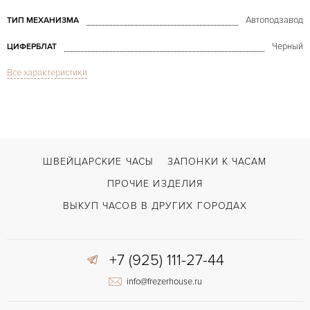
Автоподзавод
ТИП МЕХАНИЗМА
Черный
ЦИФЕРБЛАТ
Все характеристики
Сапфировое стекло
СТЕКЛО
GMT/две час.зоны
ФУНКЦИИ
Fleurier Toric Memory Time Platinum
МОДЕЛЬ
В наличии
СРОКИ ДОСТАВКИ
ШВЕЙЦАРСКИЕ ЧАСЫ
ЗАПОНКИ К ЧАСАМ
С документами, С футляром
ВОЗМОЖНОСТИ ДОСТАВКИ
ПРОЧИЕ ИЗДЕЛИЯ
Черный
ЦВЕТ БРАСЛЕТА
ВЫКУП ЧАСОВ В ДРУГИХ ГОРОДАХ
Застежка с помощью шипа
ЗАСТЁЖКА
+7 (925) 111-27-44
Римские
ЦИФРЫ
info@frezerhouse.ru
PF 132
КАЛИБР/МЕХАНИЗМ
40 часов
ЗАПАС ХОДА