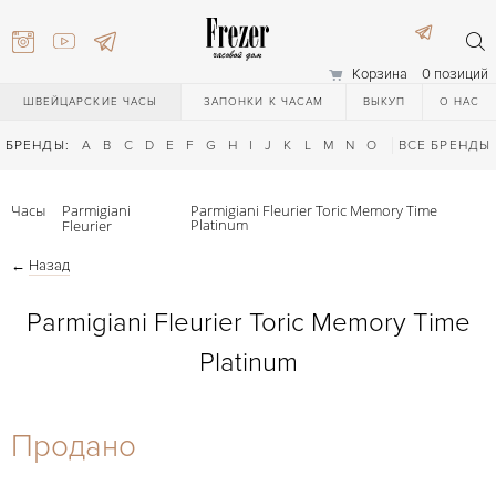
Корзина
0 позиций
ШВЕЙЦАРСКИЕ ЧАСЫ
ЗАПОНКИ К ЧАСАМ
ВЫКУП
О НАС
БРЕНДЫ:
A
B
C
D
E
F
G
H
I
J
K
L
M
N
O
P
ВСЕ БРЕНДЫ
Q
R
S
T
Часы
Parmigiani
Parmigiani Fleurier Toric Memory Time
Platinum
Fleurier
←
Назад
Parmigiani Fleurier Toric Memory Time
Platinum
) 111-27-44
Продано
) 111-27-44