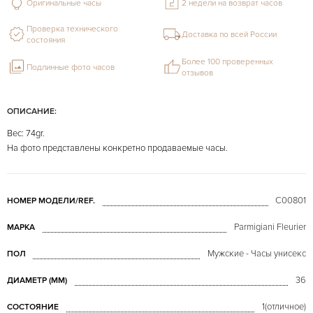
Оригинальные часы
2 недели на возврат часов
Проверка технического
Доставка по всей России
состояния
Более 100 проверенных
Подлинные фото часов
отзывов
ОПИСАНИЕ:
Вес: 74gr.
На фото представлены конкретно продаваемые часы.
C00801
НОМЕР МОДЕЛИ/REF.
Parmigiani Fleurier
МАРКА
Мужские - Часы унисекс
ПОЛ
36
ДИАМЕТР (MM)
1(отличное)
СОСТОЯНИЕ