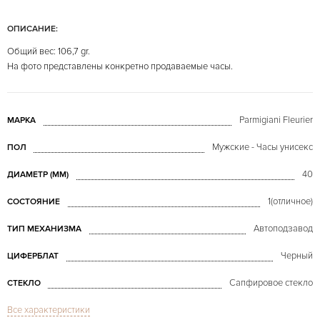
ОПИСАНИЕ:
Общий вес: 106,7 gr.
На фото представлены конкретно продаваемые часы.
Parmigiani Fleurier
МАРКА
Мужские - Часы унисекс
ПОЛ
40
ДИАМЕТР (MM)
1(отличное)
СОСТОЯНИЕ
Автоподзавод
ТИП МЕХАНИЗМА
Черный
ЦИФЕРБЛАТ
Сапфировое стекло
СТЕКЛО
Все характеристики
Дата, Хронограф
ФУНКЦИИ