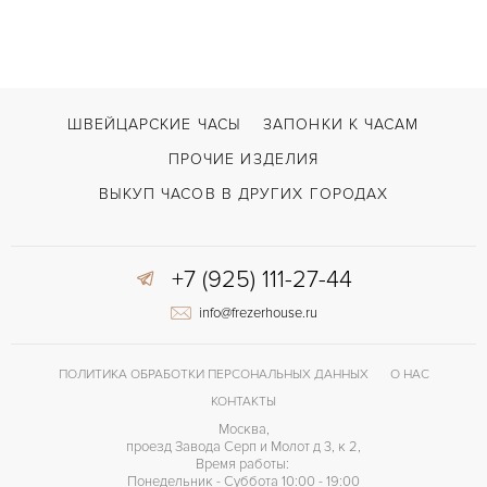
Toric Chronograph
МОДЕЛЬ
В наличии
СРОКИ ДОСТАВКИ
Черный
ЦВЕТ БРАСЛЕТА
ШВЕЙЦАРСКИЕ ЧАСЫ
ЗАПОНКИ К ЧАСАМ
Двойной сложности застежка
ЗАСТЁЖКА
ПРОЧИЕ ИЗДЕЛИЯ
Римские
ЦИФРЫ
ВЫКУП ЧАСОВ В ДРУГИХ ГОРОДАХ
Прозрачная задняя крышка
ПРОЧЕЕ
+7 (925) 111-27-44
info@frezerhouse.ru
ПОЛИТИКА ОБРАБОТКИ ПЕРСОНАЛЬНЫХ ДАННЫХ
О НАС
КОНТАКТЫ
Москва,
проезд Завода Серп и Молот д 3, к 2,
Время работы:
Понедельник - Суббота 10:00 - 19:00