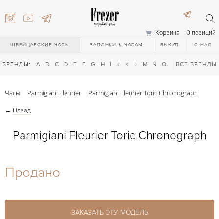
Корзина
0 позиций
ШВЕЙЦАРСКИЕ ЧАСЫ
ЗАПОНКИ К ЧАСАМ
ВЫКУП
О НАС
БРЕНДЫ:
A
B
C
D
E
F
G
H
I
J
K
L
M
N
O
P
ВСЕ БРЕНДЫ
Q
R
S
T
Часы
Parmigiani Fleurier
Parmigiani Fleurier Toric Chronograph
←
Назад
Parmigiani Fleurier Toric Chronograph
) 111-27-44
Продано
) 111-27-44
ЗАКАЗАТЬ ЭТУ МОДЕЛЬ