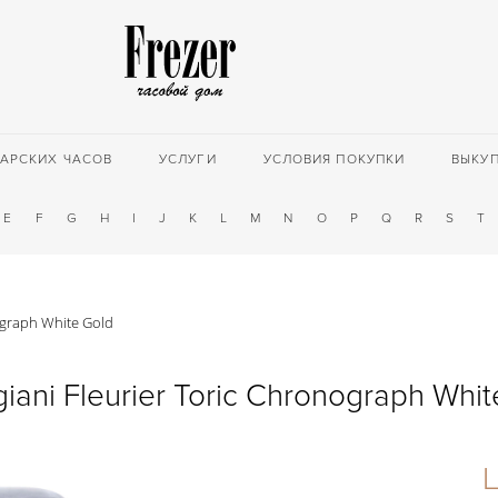
АРСКИХ ЧАСОВ
УСЛУГИ
УСЛОВИЯ ПОКУПКИ
ВЫКУ
E
F
G
H
I
J
K
L
M
N
O
P
Q
R
S
T
ograph White Gold
iani Fleurier Toric Chronograph Whi
Ц