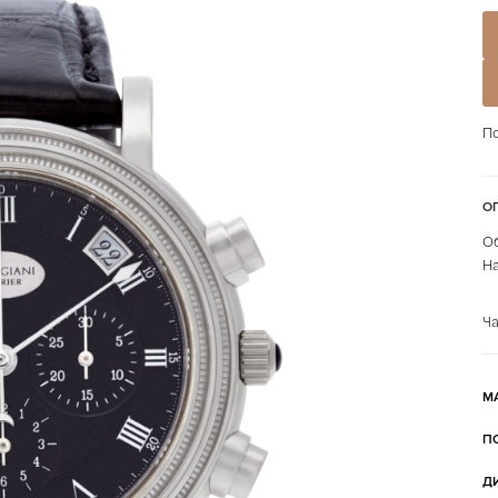
По
О
Об
На
Ча
М
П
Д