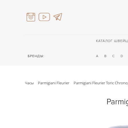
КАТАЛОГ ШВЕЙЦ
БРЕНДЫ:
A
B
C
D
Часы
Parmigiani Fleurier
Parmigiani Fleurier Toric Chron
Parmig