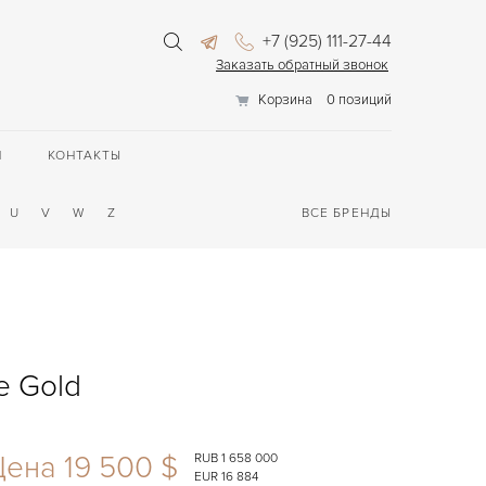
+7 (925) 111-27-44
Заказать обратный звонок
Корзина
0 позиций
П
КОНТАКТЫ
U
V
W
Z
ВСЕ БРЕНДЫ
te Gold
ена 19 500 $
RUB 1 658 000
EUR 16 884