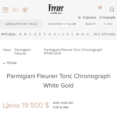
Корзина
0 позиций
ШВЕЙЦАРСКИЕ ЧАСЫ
ЗАПОНКИ К ЧАСАМ
ВЫКУП
О НАС
БРЕНДЫ:
A
B
C
D
E
F
G
H
I
J
K
L
M
N
O
P
ВСЕ БРЕНДЫ
Q
R
S
T
Часы
Parmigiani
Parmigiani Fleurier Toric Chronograph
White Gold
Fleurier
←
Назад
Parmigiani Fleurier Toric Chronograph
White Gold
) 111-27-44
Цена 19 500 $
RUB 1 658 000
) 111-27-44
EUR 16 884