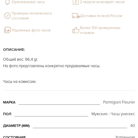
Оригинальные часы
2 недели на возврат часов
Проверка технического
Доставка по всей России
состояния
Более 100 проверенных
Подлинные фото часов
отзывов
ОПИСАНИЕ:
Общий вес: 96,4 gr.
На фото представлены конкретно продаваемые часы.
Часы на комиссии.
Parmigiani Fleurier
МАРКА
Мужские - Часы унисекс
ПОЛ
40
ДИАМЕТР (MM)
1(отличное)
СОСТОЯНИЕ