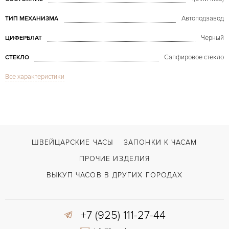
Автоподзавод
ТИП МЕХАНИЗМА
Черный
ЦИФЕРБЛАТ
Сапфировое стекло
СТЕКЛО
Все характеристики
Дата, Хронограф
ФУНКЦИИ
Toric Chronograph White Gold
МОДЕЛЬ
В наличии
СРОКИ ДОСТАВКИ
Черный
ЦВЕТ БРАСЛЕТА
ШВЕЙЦАРСКИЕ ЧАСЫ
ЗАПОНКИ К ЧАСАМ
Застежка с помощью шипа
ЗАСТЁЖКА
ПРОЧИЕ ИЗДЕЛИЯ
Арабские
ЦИФРЫ
ВЫКУП ЧАСОВ В ДРУГИХ ГОРОДАХ
+7 (925) 111-27-44