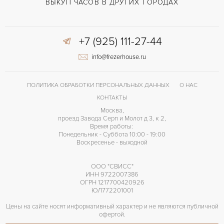
Застежка с помощью шипа
ЗАСТЁЖКА
ВЫКУП ЧАСОВ В ДРУГИХ ГОРОДАХ
Арабские
ЦИФРЫ
+7 (925) 111-27-44
info@frezerhouse.ru
ПОЛИТИКА ОБРАБОТКИ ПЕРСОНАЛЬНЫХ ДАННЫХ
О НАС
КОНТАКТЫ
Москва,
проезд Завода Серп и Молот д 3, к 2,
Время работы:
Понедельник - Суббота 10:00 - 19:00
Воскресенье - выходной
ООО "СВИСС"
ИНН 9722007386
ОГРН 1217700420926
ЮЛ772201001
Цены на сайте носят информативный характер и не являются публичной
офертой.