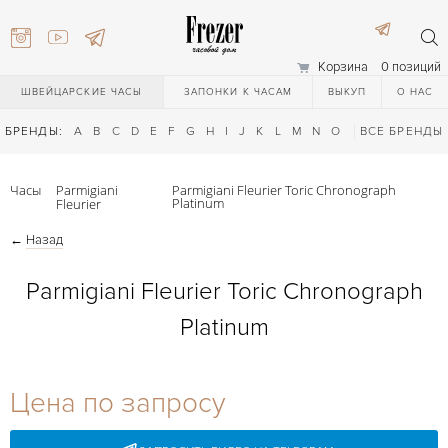
Корзина
0 позиций
ШВЕЙЦАРСКИЕ ЧАСЫ
ЗАПОНКИ К ЧАСАМ
ВЫКУП
О НАС
БРЕНДЫ:
A
B
C
D
E
F
G
H
I
J
K
L
M
N
O
P
ВСЕ БРЕНДЫ
Q
R
S
T
Часы
Parmigiani
Parmigiani Fleurier Toric Chronograph
Platinum
Fleurier
←
Назад
Parmigiani Fleurier Toric Chronograph
Platinum
) 111-27-44
Цена по запросу
) 111-27-44