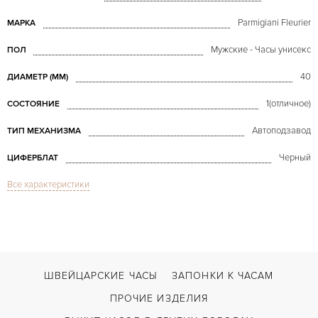
Parmigiani Fleurier
МАРКА
Мужские - Часы унисекс
ПОЛ
40
ДИАМЕТР (MM)
1(отличное)
СОСТОЯНИЕ
Автоподзавод
ТИП МЕХАНИЗМА
Черный
ЦИФЕРБЛАТ
Все характеристики
Сапфировое стекло
СТЕКЛО
Дата, Хронограф
ФУНКЦИИ
Toric Chronograph Platinum
МОДЕЛЬ
В наличии
СРОКИ ДОСТАВКИ
ШВЕЙЦАРСКИЕ ЧАСЫ
ЗАПОНКИ К ЧАСАМ
Черный
ЦВЕТ БРАСЛЕТА
ПРОЧИЕ ИЗДЕЛИЯ