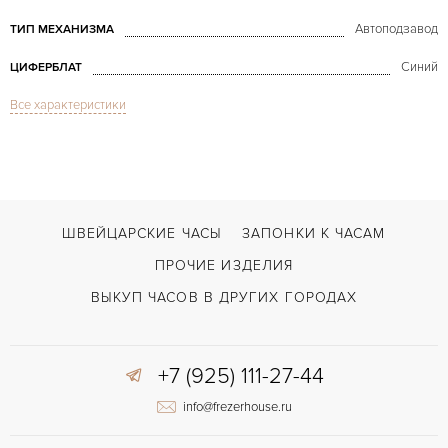
Автоподзавод
ТИП МЕХАНИЗМА
Синий
ЦИФЕРБЛАТ
Все характеристики
Сапфировое стекло
СТЕКЛО
Вечный календарь, Дата, Индикатор дней недели, Индикатор месяца, И
ФУНКЦИИ
Tonda Centum Retrograde Perpetual White Gold
МОДЕЛЬ
2020
ГОД ПРОИЗВОДСТВА
ШВЕЙЦАРСКИЕ ЧАСЫ
ЗАПОНКИ К ЧАСАМ
С документами
ВОЗМОЖНОСТИ ДОСТАВКИ
ПРОЧИЕ ИЗДЕЛИЯ
Черный
ЦВЕТ БРАСЛЕТА
ВЫКУП ЧАСОВ В ДРУГИХ ГОРОДАХ
Застежка с помощью шипа
ЗАСТЁЖКА
+7 (925) 111-27-44
Арабские
ЦИФРЫ
info@frezerhouse.ru