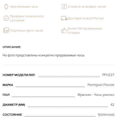
Оригинальные часы
2 недели на возврат часов
Проверка технического
Доставка по всей России
состояния
Более 100 проверенных
Подлинные фото часов
отзывов
ОПИСАНИЕ:
На фото представлены конкретно продаваемые часы.
PFH227
НОМЕР МОДЕЛИ/REF.
Parmigiani Fleurier
МАРКА
Мужские - Часы унисекс
ПОЛ
42
ДИАМЕТР (MM)
1(отличное)
СОСТОЯНИЕ