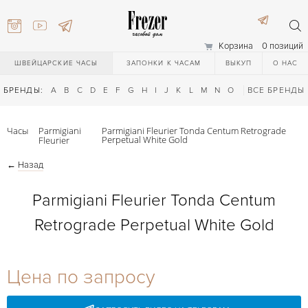
Корзина
0 позиций
ШВЕЙЦАРСКИЕ ЧАСЫ
ЗАПОНКИ К ЧАСАМ
ВЫКУП
О НАС
БРЕНДЫ:
A
B
C
D
E
F
G
H
I
J
K
L
M
N
O
P
ВСЕ БРЕНДЫ
Q
R
S
T
Часы
Parmigiani
Parmigiani Fleurier Tonda Centum Retrograde
Perpetual White Gold
Fleurier
←
Назад
Parmigiani Fleurier Tonda Centum
Retrograde Perpetual White Gold
) 111-27-44
Цена по запросу
) 111-27-44