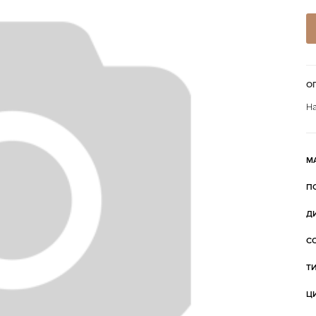
О
На
М
П
Д
С
Т
Ц