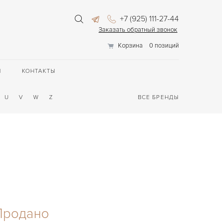
+7 (925) 111-27-44
Заказать обратный звонок
Корзина
0 позиций
П
КОНТАКТЫ
U
V
W
Z
ВСЕ БРЕНДЫ
Продано