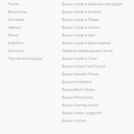
Trunks
Выкуп часов в Нижнем Новгороде
Визитницы
Выкуп часов в Казани
Застежки
Выкуп часов в Перми
Звенья
Выкуп часов в Омске
Ручки
Выкуп часов в Уфе
Коробки
Выкуп часов в Красноярске
Запчасти
Трейд-ин швейцарских часов
Прочие аксессуары
Выкуп часов в Сочи
Выкуп часов Cecil Purnell
Выкуп Greubel Forsey
Выкуп Kerbedanz
Выкуп Martin Braun
Выкуп Pierre Kunz
Выкуп Vianney Halter
Выкуп Urban Jurgensen
Выкуп Vulcain