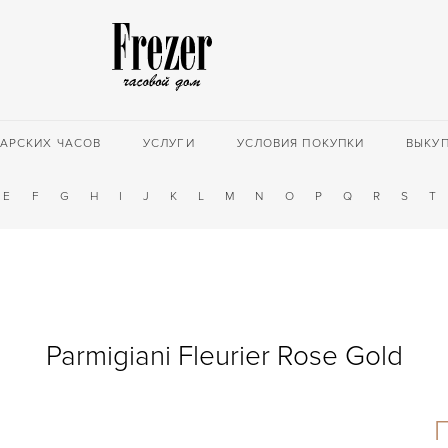
АРСКИХ ЧАСОВ
УСЛУГИ
УСЛОВИЯ ПОКУПКИ
ВЫКУ
E
F
G
H
I
J
K
L
M
N
O
P
Q
R
S
T
Parmigiani Fleurier Rose Gold