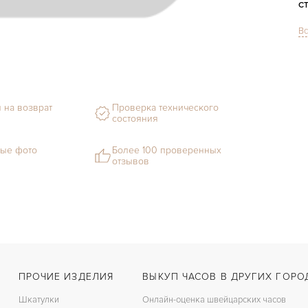
С
Вс
Ф
М
С
 на возврат
Проверка технического
Ц
состояния
З
ые фото
Более 100 проверенных
отзывов
Ц
ПРОЧИЕ ИЗДЕЛИЯ
ВЫКУП ЧАСОВ В ДРУГИХ ГОРО
Шкатулки
Онлайн-оценка швейцарских часов