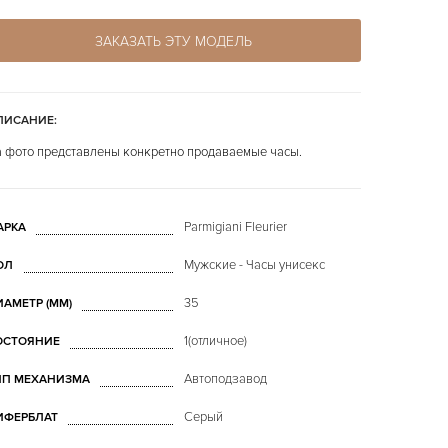
ЗАКАЗАТЬ ЭТУ МОДЕЛЬ
ПИСАНИЕ:
 фото представлены конкретно продаваемые часы.
Parmigiani Fleurier
АРКА
Мужские - Часы унисекс
ОЛ
35
ИАМЕТР (MM)
1(отличное)
ОСТОЯНИЕ
Автоподзавод
ИП МЕХАНИЗМА
Серый
ИФЕРБЛАТ