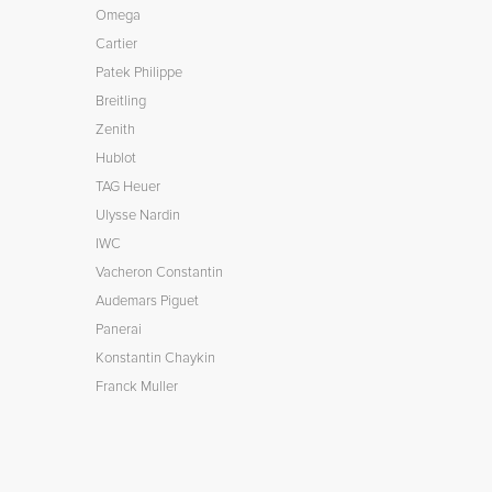
Omega
Cartier
Patek Philippe
Breitling
Zenith
Hublot
TAG Heuer
Ulysse Nardin
IWC
Vacheron Constantin
Audemars Piguet
Panerai
Konstantin Chaykin
Franck Muller