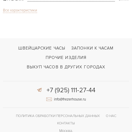
Все характеристики
Сапфировое стекло
СТЕКЛО
Radiomir Independent 42mm White Gold LE PAM080
МОДЕЛЬ
В наличии
СРОКИ ДОСТАВКИ
Коричневый
ЦВЕТ БРАСЛЕТА
ШВЕЙЦАРСКИЕ ЧАСЫ
ЗАПОНКИ К ЧАСАМ
Застежка с помощью шипа
ЗАСТЁЖКА
ПРОЧИЕ ИЗДЕЛИЯ
Арабские
ЦИФРЫ
ВЫКУП ЧАСОВ В ДРУГИХ ГОРОДАХ
7400
КАЛИБР/МЕХАНИЗМ
+7 (925) 111-27-44
40 часов
ЗАПАС ХОДА
info@frezerhouse.ru
Прозрачная задняя крышка
ПРОЧЕЕ
ПОЛИТИКА ОБРАБОТКИ ПЕРСОНАЛЬНЫХ ДАННЫХ
О НАС
КОНТАКТЫ
Москва,