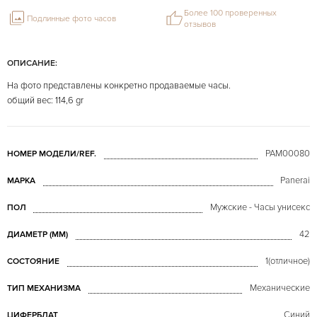
Более 100 проверенных
Подлинные фото часов
отзывов
ОПИСАНИЕ:
На фото представлены конкретно продаваемые часы.
общий вес: 114,6 gr
PAM00080
НОМЕР МОДЕЛИ/REF.
Panerai
МАРКА
Мужские - Часы унисекс
ПОЛ
42
ДИАМЕТР (MM)
1(отличное)
СОСТОЯНИЕ
Механические
ТИП МЕХАНИЗМА
Синий
ЦИФЕРБЛАТ