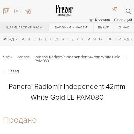
Корзина
0 позиций
ШВЕЙЦАРСКИЕ ЧАСЫ
ЗАПОНКИ К ЧАСАМ
ВЫКУП
О НАС
БРЕНДЫ:
A
B
C
D
E
F
G
H
I
J
K
L
M
N
O
P
ВСЕ БРЕНДЫ
Q
R
S
T
Часы
Panerai
Panerai Radiomir Independent 42mm White Gold LE
PAM080
←
Назад
Panerai Radiomir Independent 42mm
White Gold LE PAM080
) 111-27-44
Продано
) 111-27-44