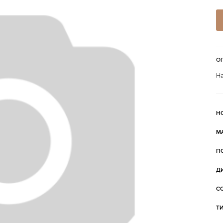
О
На
Н
М
П
Д
С
Т