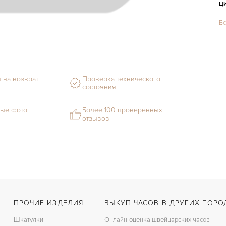
Ц
Вс
С
Ф
М
 на возврат
Проверка технического
С
состояния
Ц
ые фото
Более 100 проверенных
отзывов
З
Ц
ПРОЧИЕ ИЗДЕЛИЯ
ВЫКУП ЧАСОВ В ДРУГИХ ГОРО
Шкатулки
Онлайн-оценка швейцарских часов