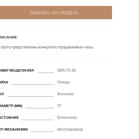
ЗАКАЗАТЬ ЭТУ МОДЕЛЬ
ПИСАНИЕ:
 фото представлены конкретно продаваемые часы.
3815.70.36
ОМЕР МОДЕЛИ/REF.
Omega
АРКА
Женские
ОЛ
37
ИАМЕТР (MM)
1(отличное)
ОСТОЯНИЕ
Автоподзавод
ИП МЕХАНИЗМА