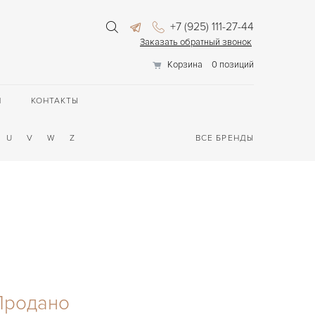
+7 (925) 111-27-44
Заказать обратный звонок
Корзина
0 позиций
П
КОНТАКТЫ
U
V
W
Z
ВСЕ БРЕНДЫ
Продано