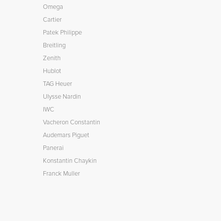
Omega
Cartier
Patek Philippe
Breitling
Zenith
Hublot
TAG Heuer
Ulysse Nardin
IWC
Vacheron Constantin
Audemars Piguet
Panerai
Konstantin Chaykin
Franck Muller