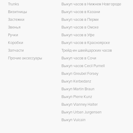
Trunks
Выкуп часов в Нижнем Новгороде
Визитницы
Выкуп часов в Казани
Застежки
Выкуп часов в Перми
Звенья
Выкуп часов в Омске
Ручки
Выкуп часов в Уфе
Коробки
Выкуп часов в Красноярске
Запчасти
Трейд-ин швейцарских часов
Прочие аксессуары
Выкуп часов в Сочи
Выкуп часов Cecil Purnell
Выкуп Greubel Forsey
Выкуп Kerbedanz
Выкуп Martin Braun
Выкуп Pierre Kunz
Выкуп Vianney Halter
Выкуп Urban Jurgensen
Выкуп Vulcain