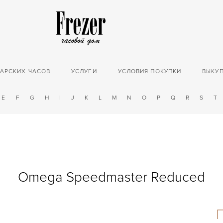
АРСКИХ ЧАСОВ
УСЛУГИ
УСЛОВИЯ ПОКУПКИ
ВЫКУ
E
F
G
H
I
J
K
L
M
N
O
P
Q
R
S
T
Omega Speedmaster Reduced