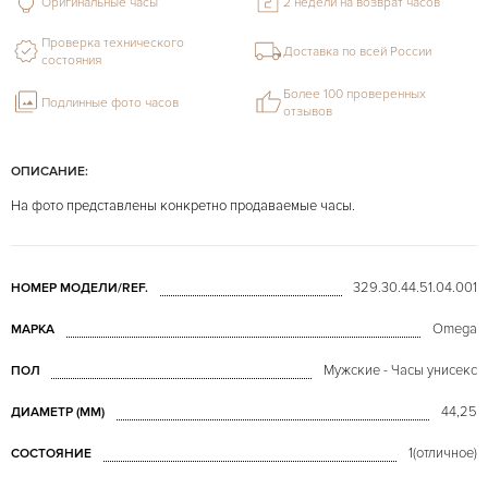
Оригинальные часы
2 недели на возврат часов
Проверка технического
Доставка по всей России
состояния
Более 100 проверенных
Подлинные фото часов
отзывов
ОПИСАНИЕ:
На фото представлены конкретно продаваемые часы.
329.30.44.51.04.001
НОМЕР МОДЕЛИ/REF.
Omega
МАРКА
Мужские - Часы унисекс
ПОЛ
44,25
ДИАМЕТР (MM)
1(отличное)
СОСТОЯНИЕ