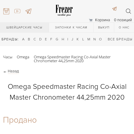
Корзина
0 позиций
ШВЕЙЦАРСКИЕ ЧАСЫ
ЗАПОНКИ К ЧАСАМ
ВЫКУП
О НАС
БРЕНДЫ:
A
B
C
D
E
F
G
H
I
J
K
L
M
N
O
P
ВСЕ БРЕНДЫ
Q
R
S
T
Часы
Omega
Omega Speedmaster Racing Co-Axial Master
Chronometer 44,25mm 2020
←
Назад
Omega Speedmaster Racing Co-Axial
Master Chronometer 44,25mm 2020
) 111-27-44
Продано
) 111-27-44