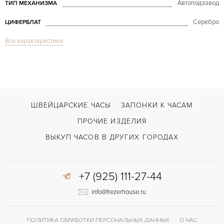
Автоподзавод
ТИП МЕХАНИЗМА
Серебро
ЦИФЕРБЛАТ
Все характеристики
Сапфировое стекло
СТЕКЛО
Дата, Хронограф
ФУНКЦИИ
Speedmaster Racing Co-Axial Master Chronometer 44,25mm
МОДЕЛЬ
2020
ГОД ПРОИЗВОДСТВА
ШВЕЙЦАРСКИЕ ЧАСЫ
ЗАПОНКИ К ЧАСАМ
В наличии
СРОКИ ДОСТАВКИ
ПРОЧИЕ ИЗДЕЛИЯ
С документами, С футляром
ВОЗМОЖНОСТИ ДОСТАВКИ
ВЫКУП ЧАСОВ В ДРУГИХ ГОРОДАХ
Сталь
ЦВЕТ БРАСЛЕТА
+7 (925) 111-27-44
Двойной сложности застежка
ЗАСТЁЖКА
info@frezerhouse.ru
Без цифр
ЦИФРЫ
Omega 9900
КАЛИБР/МЕХАНИЗМ
ПОЛИТИКА ОБРАБОТКИ ПЕРСОНАЛЬНЫХ ДАННЫХ
О НАС