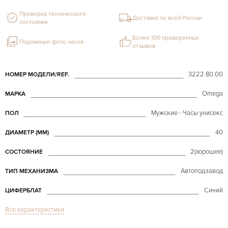
Проверка технического
Доставка по всей России
состояния
Более 100 проверенных
Подлинные фото часов
отзывов
3222.80.00
НОМЕР МОДЕЛИ/REF.
Omega
МАРКА
Мужские - Часы унисекс
ПОЛ
40
ДИАМЕТР (MM)
2(хорошее)
СОСТОЯНИЕ
Автоподзавод
ТИП МЕХАНИЗМА
Синий
ЦИФЕРБЛАТ
Все характеристики
Сапфировое стекло
СТЕКЛО