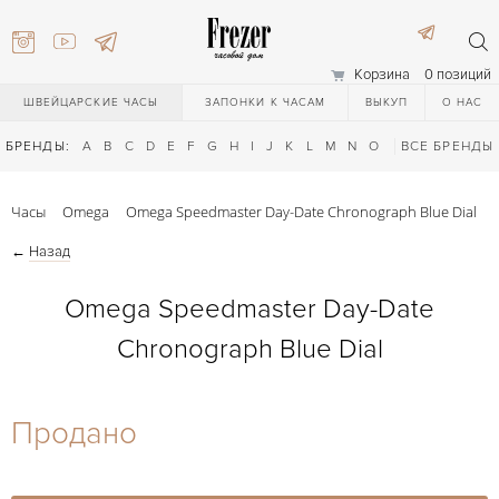
Корзина
0 позиций
ШВЕЙЦАРСКИЕ ЧАСЫ
ЗАПОНКИ К ЧАСАМ
ВЫКУП
О НАС
БРЕНДЫ:
A
B
C
D
E
F
G
H
I
J
K
L
M
N
O
P
ВСЕ БРЕНДЫ
Q
R
S
T
Часы
Omega
Omega Speedmaster Day-Date Chronograph Blue Dial
←
Назад
Omega Speedmaster Day-Date
Chronograph Blue Dial
) 111-27-44
Продано
) 111-27-44