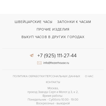
Дата, Индикатор дней недели, Индикатор месяца, Хронограф
ФУНКЦИИ
Speedmaster Day-Date Chronograph Blue Dial
МОДЕЛЬ
2008
ГОД ПРОИЗВОДСТВА
ШВЕЙЦАРСКИЕ ЧАСЫ
ЗАПОНКИ К ЧАСАМ
В наличии
СРОКИ ДОСТАВКИ
ПРОЧИЕ ИЗДЕЛИЯ
С документами, С футляром
ВОЗМОЖНОСТИ ДОСТАВКИ
ВЫКУП ЧАСОВ В ДРУГИХ ГОРОДАХ
Сталь
ЦВЕТ БРАСЛЕТА
+7 (925) 111-27-44
Двойной сложности застежка
ЗАСТЁЖКА
info@frezerhouse.ru
Без цифр
ЦИФРЫ
Omega 3606
КАЛИБР/МЕХАНИЗМ
ПОЛИТИКА ОБРАБОТКИ ПЕРСОНАЛЬНЫХ ДАННЫХ
О НАС
44 часов
ЗАПАС ХОДА
КОНТАКТЫ
Москва,
проезд Завода Серп и Молот д 3, к 2,
Время работы:
Понедельник - Суббота 10:00 - 19:00
Воскресенье - выходной