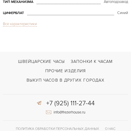
Автоподзавод
ТИП МЕХАНИЗМА
Синий
ЦИФЕРБЛАТ
Все характеристики
Сапфировое стекло
СТЕКЛО
Дата, Хронограф
ФУНКЦИИ
Speedmaster Date Chronograph 40mm Blue Dial
МОДЕЛЬ
2007
ГОД ПРОИЗВОДСТВА
ШВЕЙЦАРСКИЕ ЧАСЫ
ЗАПОНКИ К ЧАСАМ
В наличии
СРОКИ ДОСТАВКИ
ПРОЧИЕ ИЗДЕЛИЯ
С документами, С футляром
ВОЗМОЖНОСТИ ДОСТАВКИ
ВЫКУП ЧАСОВ В ДРУГИХ ГОРОДАХ
Сталь
ЦВЕТ БРАСЛЕТА
+7 (925) 111-27-44
Двойной сложности застежка
ЗАСТЁЖКА
info@frezerhouse.ru
Без цифр
ЦИФРЫ
Omega 1164
КАЛИБР/МЕХАНИЗМ
ПОЛИТИКА ОБРАБОТКИ ПЕРСОНАЛЬНЫХ ДАННЫХ
О НАС