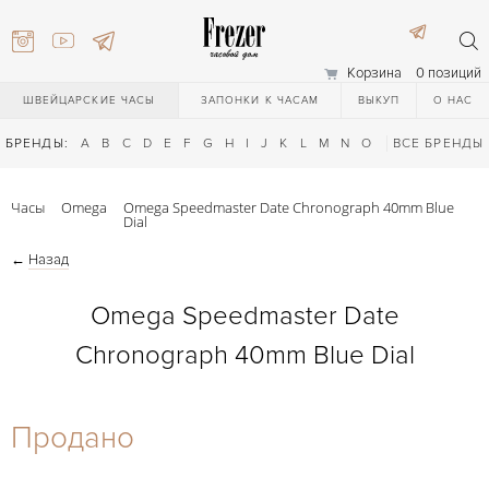
Корзина
0 позиций
ШВЕЙЦАРСКИЕ ЧАСЫ
ЗАПОНКИ К ЧАСАМ
ВЫКУП
О НАС
БРЕНДЫ:
A
B
C
D
E
F
G
H
I
J
K
L
M
N
O
P
ВСЕ БРЕНДЫ
Q
R
S
T
Часы
Omega
Omega Speedmaster Date Chronograph 40mm Blue
Dial
←
Назад
Omega Speedmaster Date
Chronograph 40mm Blue Dial
) 111-27-44
Продано
) 111-27-44