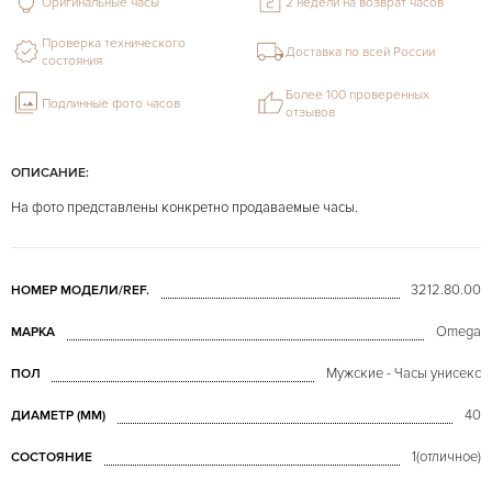
Оригинальные часы
2 недели на возврат часов
Проверка технического
Доставка по всей России
состояния
Более 100 проверенных
Подлинные фото часов
отзывов
ОПИСАНИЕ:
На фото представлены конкретно продаваемые часы.
3212.80.00
НОМЕР МОДЕЛИ/REF.
Omega
МАРКА
Мужские - Часы унисекс
ПОЛ
40
ДИАМЕТР (MM)
1(отличное)
СОСТОЯНИЕ