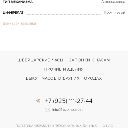
Автоподзавод
ТИП МЕХАНИЗМА
Коричневый
ЦИФЕРБЛАТ
Все характеристики
Сапфировое стекло
СТЕКЛО
Дата, Хронограф
ФУНКЦИИ
Speedmaster Broad Arrow Co-Axial Chronograph Gold/Steel
МОДЕЛЬ
В наличии
СРОКИ ДОСТАВКИ
ШВЕЙЦАРСКИЕ ЧАСЫ
ЗАПОНКИ К ЧАСАМ
Коричневый
ЦВЕТ БРАСЛЕТА
ПРОЧИЕ ИЗДЕЛИЯ
Двойной сложности застежка
ЗАСТЁЖКА
ВЫКУП ЧАСОВ В ДРУГИХ ГОРОДАХ
Без цифр
ЦИФРЫ
+7 (925) 111-27-44
3313
КАЛИБР/МЕХАНИЗМ
info@frezerhouse.ru
ПОЛИТИКА ОБРАБОТКИ ПЕРСОНАЛЬНЫХ ДАННЫХ
О НАС