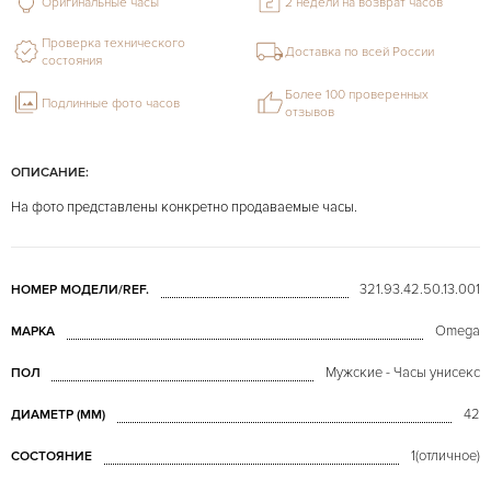
Оригинальные часы
2 недели на возврат часов
Проверка технического
Доставка по всей России
состояния
Более 100 проверенных
Подлинные фото часов
отзывов
ОПИСАНИЕ:
На фото представлены конкретно продаваемые часы.
321.93.42.50.13.001
НОМЕР МОДЕЛИ/REF.
Omega
МАРКА
Мужские - Часы унисекс
ПОЛ
42
ДИАМЕТР (MM)
1(отличное)
СОСТОЯНИЕ