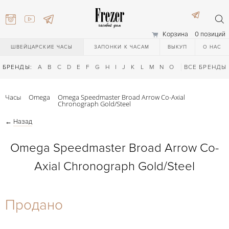
Корзина
0 позиций
ШВЕЙЦАРСКИЕ ЧАСЫ
ЗАПОНКИ К ЧАСАМ
ВЫКУП
О НАС
БРЕНДЫ:
A
B
C
D
E
F
G
H
I
J
K
L
M
N
O
P
ВСЕ БРЕНДЫ
Q
R
S
T
Часы
Omega
Omega Speedmaster Broad Arrow Co-Axial
Chronograph Gold/Steel
←
Назад
Omega Speedmaster Broad Arrow Co-
Axial Chronograph Gold/Steel
) 111-27-44
Продано
) 111-27-44