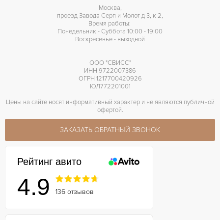
Москва,
Люминесцентные стрелки, Хронометр, Центральная секундная стрелка
ПРОЧЕЕ
проезд Завода Серп и Молот д 3, к 2,
Время работы:
Понедельник - Суббота 10:00 - 19:00
Воскресенье - выходной
ООО "СВИСС"
ИНН 9722007386
ОГРН 1217700420926
ЮЛ772201001
Цены на сайте носят информативный характер и не являются публичной
офертой.
ЗАКАЗАТЬ ОБРАТНЫЙ ЗВОНОК
Рейтинг авито
4.9
136 отзывов