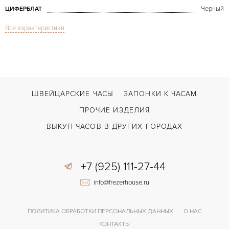
Черный
ЦИФЕРБЛАТ
Все характеристики
Сапфировое стекло
СТЕКЛО
Дата
ФУНКЦИИ
Seamaster Planet Ocean
МОДЕЛЬ
2007
ГОД ПРОИЗВОДСТВА
ШВЕЙЦАРСКИЕ ЧАСЫ
ЗАПОНКИ К ЧАСАМ
В наличии
СРОКИ ДОСТАВКИ
ПРОЧИЕ ИЗДЕЛИЯ
С документами, С футляром
ВОЗМОЖНОСТИ ДОСТАВКИ
ВЫКУП ЧАСОВ В ДРУГИХ ГОРОДАХ
Сталь
ЦВЕТ БРАСЛЕТА
+7 (925) 111-27-44
Двойной сложности застежка
ЗАСТЁЖКА
info@frezerhouse.ru
220 мм
ШИРИНА ЗАСТЕЖКИ (MM)
2500
КАЛИБР/МЕХАНИЗМ
ПОЛИТИКА ОБРАБОТКИ ПЕРСОНАЛЬНЫХ ДАННЫХ
О НАС
48 часов
ЗАПАС ХОДА
КОНТАКТЫ