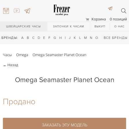
Корзина
0 позиций
ШВЕЙЦАРСКИЕ ЧАСЫ
ЗАПОНКИ К ЧАСАМ
ВЫКУП
О НАС
БРЕНДЫ:
A
B
C
D
E
F
G
H
I
J
K
L
M
N
O
P
ВСЕ БРЕНДЫ
Q
R
S
T
Часы
Omega
Omega Seamaster Planet Ocean
←
Назад
Omega Seamaster Planet Ocean
) 111-27-44
Продано
) 111-27-44
ЗАКАЗАТЬ ЭТУ МОДЕЛЬ