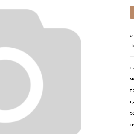
О
На
Н
М
П
Д
С
Т