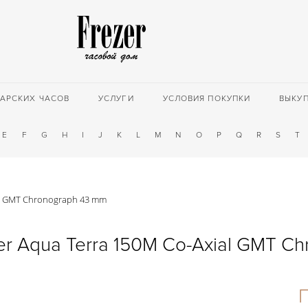
АРСКИХ ЧАСОВ
УСЛУГИ
УСЛОВИЯ ПОКУПКИ
ВЫКУ
E
F
G
H
I
J
K
L
M
N
O
P
Q
R
S
T
al GMT Chronograph 43 mm
r Aqua Terra 150M Co-Axial GMT Ch