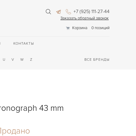
+7 (925) 111-27-44
Заказать обратный звонок
Корзина
0 позиций
П
КОНТАКТЫ
U
V
W
Z
ВСЕ БРЕНДЫ
ronograph 43 mm
Продано