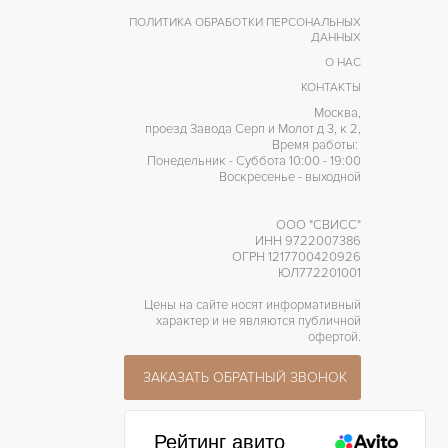
ПОЛИТИКА ОБРАБОТКИ ПЕРСОНАЛЬНЫХ
60 часов
АПАС ХОДА
ДАННЫХ
О НАС
КОНТАКТЫ
Москва,
проезд Завода Серп и Молот д 3, к 2,
Время работы:
Понедельник - Суббота 10:00 - 19:00
Воскресенье - выходной
ООО "СВИСС"
ИНН 9722007386
ОГРН 1217700420926
ЮЛ772201001
Цены на сайте носят информативный
характер и не являются публичной
офертой.
ЗАКАЗАТЬ ОБРАТНЫЙ ЗВОНОК
Рейтинг авито