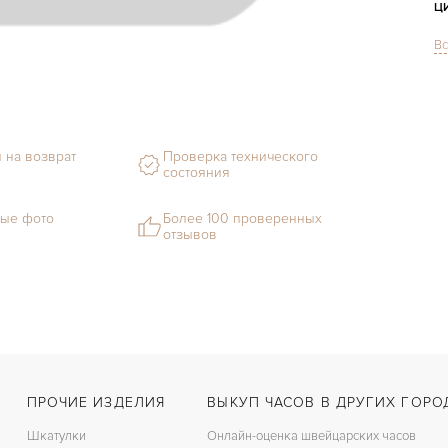
Ц
Вс
С
Ф
 на возврат
Проверка технического
М
состояния
Г
ые фото
Более 100 проверенных
отзывов
С
В
Ц
З
Ц
ПРОЧИЕ ИЗДЕЛИЯ
ВЫКУП ЧАСОВ В ДРУГИХ ГОРО
К
Шкатулки
Онлайн-оценка швейцарских часов