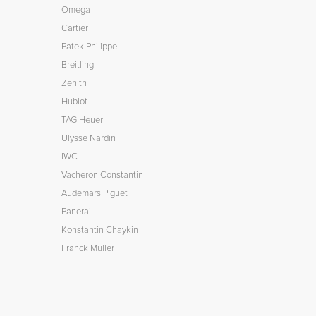
Omega
Cartier
Patek Philippe
Breitling
Zenith
Hublot
TAG Heuer
Ulysse Nardin
IWC
Vacheron Constantin
Audemars Piguet
Panerai
Konstantin Chaykin
Franck Muller