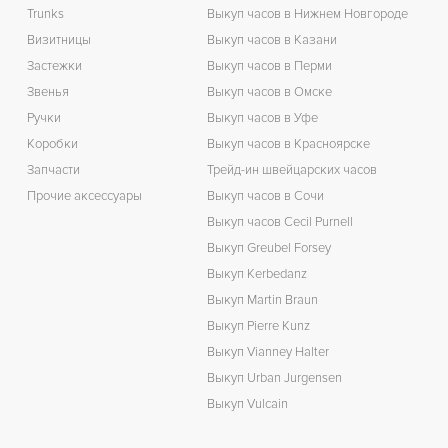
Trunks
Выкуп часов в Нижнем Новгороде
З
Визитницы
Выкуп часов в Казани
Застежки
Выкуп часов в Перми
Звенья
Выкуп часов в Омске
Ручки
Выкуп часов в Уфе
Коробки
Выкуп часов в Красноярске
Запчасти
Трейд-ин швейцарских часов
Прочие аксессуары
Выкуп часов в Сочи
Выкуп часов Cecil Purnell
Выкуп Greubel Forsey
Выкуп Kerbedanz
Выкуп Martin Braun
Выкуп Pierre Kunz
Выкуп Vianney Halter
Выкуп Urban Jurgensen
Выкуп Vulcain