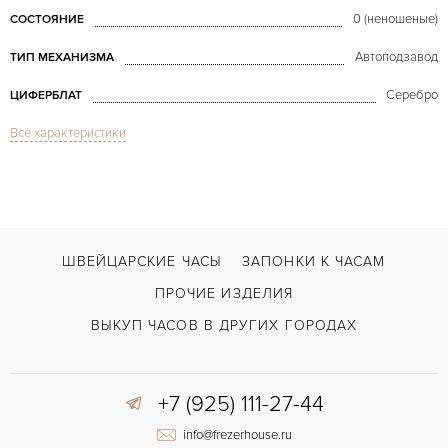
0 (неношеные)
СОСТОЯНИЕ
Автоподзавод
ТИП МЕХАНИЗМА
Серебро
ЦИФЕРБЛАТ
Все характеристики
Сапфировое стекло
СТЕКЛО
Дата
ФУНКЦИИ
De Ville Prestige Co-Axial 39.5mm NEW
МОДЕЛЬ
2018
ГОД ПРОИЗВОДСТВА
ШВЕЙЦАРСКИЕ ЧАСЫ
ЗАПОНКИ К ЧАСАМ
В наличии
СРОКИ ДОСТАВКИ
ПРОЧИЕ ИЗДЕЛИЯ
С документами, С футляром
ВОЗМОЖНОСТИ ДОСТАВКИ
ВЫКУП ЧАСОВ В ДРУГИХ ГОРОДАХ
Коричневый
ЦВЕТ БРАСЛЕТА
+7 (925) 111-27-44
Застежка с помощью шипа
ЗАСТЁЖКА
info@frezerhouse.ru
Римские
ЦИФРЫ