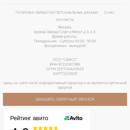
Omega 2500
КАЛИБР/МЕХАНИЗМ
ПОЛИТИКА ОБРАБОТКИ ПЕРСОНАЛЬНЫХ ДАННЫХ
О НАС
48 часов
ЗАПАС ХОДА
КОНТАКТЫ
Москва,
проезд Завода Серп и Молот д 3, к 2,
Время работы:
Понедельник - Суббота 10:00 - 19:00
Воскресенье - выходной
ООО "СВИСС"
ИНН 9722007386
ОГРН 1217700420926
ЮЛ772201001
Цены на сайте носят информативный характер и не являются публичной
офертой.
ЗАКАЗАТЬ ОБРАТНЫЙ ЗВОНОК
Рейтинг авито