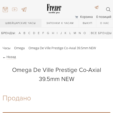
Корзина
0 позиций
ШВЕЙЦАРСКИЕ ЧАСЫ
ЗАПОНКИ К ЧАСАМ
ВЫКУП
О НАС
БРЕНДЫ:
A
B
C
D
E
F
G
H
I
J
K
L
M
N
O
P
ВСЕ БРЕНДЫ
Q
R
S
T
Часы
Omega
Omega De Ville Prestige Co-Axial 39.5mm NEW
←
Назад
Omega De Ville Prestige Co-Axial
39.5mm NEW
) 111-27-44
Продано
) 111-27-44