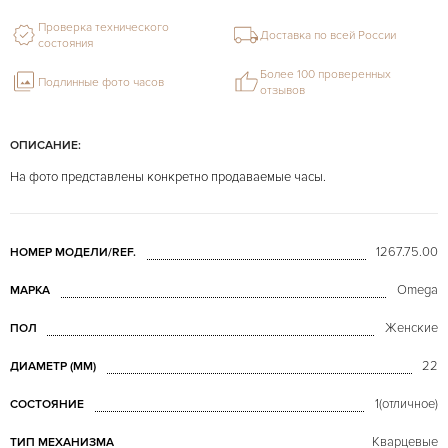
Проверка технического
Доставка по всей России
состояния
Более 100 проверенных
Подлинные фото часов
отзывов
ОПИСАНИЕ:
На фото представлены конкретно продаваемые часы.
1267.75.00
НОМЕР МОДЕЛИ/REF.
Omega
МАРКА
Женские
ПОЛ
22
ДИАМЕТР (MM)
1(отличное)
СОСТОЯНИЕ
Кварцевые
ТИП МЕХАНИЗМА