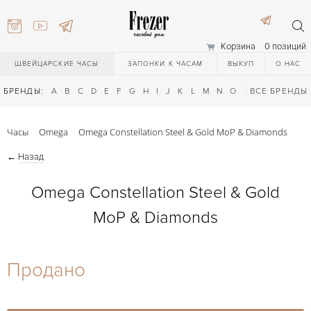
Корзина
0 позиций
ШВЕЙЦАРСКИЕ ЧАСЫ
ЗАПОНКИ К ЧАСАМ
ВЫКУП
О НАС
БРЕНДЫ:
A
B
C
D
E
F
G
H
I
J
K
L
M
N
O
P
ВСЕ БРЕНДЫ
Q
R
S
T
Часы
Omega
Omega Constellation Steel & Gold MoP & Diamonds
←
Назад
Omega Constellation Steel & Gold
MoP & Diamonds
) 111-27-44
Продано
) 111-27-44