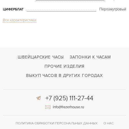
Перламутровый
ЦИФЕРБЛАТ
Все характеристики
Сапфировое стекло
СТЕКЛО
Constellation Steel & Gold MoP & Diamonds
МОДЕЛЬ
2005
ГОД ПРОИЗВОДСТВА
В наличии
СРОКИ ДОСТАВКИ
ШВЕЙЦАРСКИЕ ЧАСЫ
ЗАПОНКИ К ЧАСАМ
С документами, С футляром
ВОЗМОЖНОСТИ ДОСТАВКИ
ПРОЧИЕ ИЗДЕЛИЯ
Золото/Сталь
ЦВЕТ БРАСЛЕТА
ВЫКУП ЧАСОВ В ДРУГИХ ГОРОДАХ
Двойной сложности застежка
ЗАСТЁЖКА
ДЛИНА БРАСЛЕТА, ДЛИННАЯ СТОРОНА
+7 (925) 111-27-44
185
(MM)
info@frezerhouse.ru
Без цифр
ЦИФРЫ
Отделка драгоценными камнями
ПРОЧЕЕ
ПОЛИТИКА ОБРАБОТКИ ПЕРСОНАЛЬНЫХ ДАННЫХ
О НАС