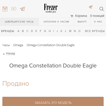
Корзина
0 позиций
ШВЕЙЦАРСКИЕ ЧАСЫ
ЗАПОНКИ К ЧАСАМ
ВЫКУП
О НАС
БРЕНДЫ:
A
B
C
D
E
F
G
H
I
J
K
L
M
N
O
P
ВСЕ БРЕНДЫ
Q
R
S
T
Часы
Omega
Omega Constellation Double Eagle
←
Назад
Omega Constellation Double Eagle
) 111-27-44
Продано
) 111-27-44
ЗАКАЗАТЬ ЭТУ МОДЕЛЬ