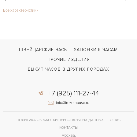
Все характеристики
Сапфировое стекло
СТЕКЛО
Дата
ФУНКЦИИ
Constellation Double Eagle
МОДЕЛЬ
В наличии
СРОКИ ДОСТАВКИ
ШВЕЙЦАРСКИЕ ЧАСЫ
ЗАПОНКИ К ЧАСАМ
Сталь
ЦВЕТ БРАСЛЕТА
ПРОЧИЕ ИЗДЕЛИЯ
Двойной сложности застежка
ЗАСТЁЖКА
ВЫКУП ЧАСОВ В ДРУГИХ ГОРОДАХ
ДЛИНА БРАСЛЕТА, ДЛИННАЯ СТОРОНА
185
(MM)
+7 (925) 111-27-44
Без цифр
ЦИФРЫ
info@frezerhouse.ru
ПОЛИТИКА ОБРАБОТКИ ПЕРСОНАЛЬНЫХ ДАННЫХ
О НАС
КОНТАКТЫ
Москва,