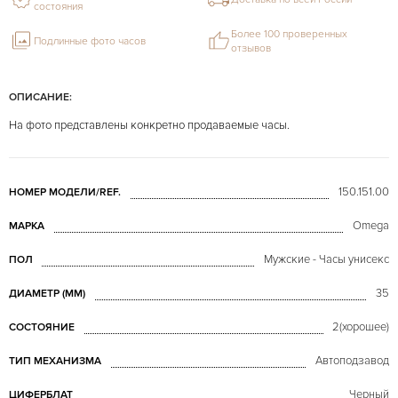
состояния
Более 100 проверенных
Подлинные фото часов
отзывов
ОПИСАНИЕ:
На фото представлены конкретно продаваемые часы.
150.151.00
НОМЕР МОДЕЛИ/REF.
Omega
МАРКА
Мужские - Часы унисекс
ПОЛ
35
ДИАМЕТР (MM)
2(хорошее)
СОСТОЯНИЕ
Автоподзавод
ТИП МЕХАНИЗМА
Черный
ЦИФЕРБЛАТ