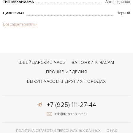
Автоподзавод
ТИП МЕХАНИЗМА
Черный
ЦИФЕРБЛАТ
Все характеристики
Сапфировое стекло
СТЕКЛО
Дата, Хронограф
ФУНКЦИИ
Timewalker Chronograph Rose Gold
МОДЕЛЬ
2012
ГОД ПРОИЗВОДСТВА
ШВЕЙЦАРСКИЕ ЧАСЫ
ЗАПОНКИ К ЧАСАМ
В наличии
СРОКИ ДОСТАВКИ
ПРОЧИЕ ИЗДЕЛИЯ
С документами, С футляром
ВОЗМОЖНОСТИ ДОСТАВКИ
ВЫКУП ЧАСОВ В ДРУГИХ ГОРОДАХ
Черный
ЦВЕТ БРАСЛЕТА
+7 (925) 111-27-44
Застежка с помощью шипа
ЗАСТЁЖКА
info@frezerhouse.ru
Арабские
ЦИФРЫ
ПОЛИТИКА ОБРАБОТКИ ПЕРСОНАЛЬНЫХ ДАННЫХ
О НАС