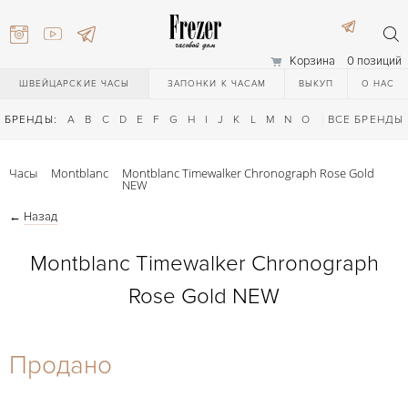
Корзина
0 позиций
ШВЕЙЦАРСКИЕ ЧАСЫ
ЗАПОНКИ К ЧАСАМ
ВЫКУП
О НАС
БРЕНДЫ:
A
B
C
D
E
F
G
H
I
J
K
L
M
N
O
P
ВСЕ БРЕНДЫ
Q
R
S
T
Часы
Montblanc
Montblanc Timewalker Chronograph Rose Gold
NEW
←
Назад
Montblanc Timewalker Chronograph
Rose Gold NEW
) 111-27-44
Продано
) 111-27-44