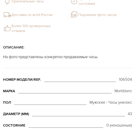
Оригинальные часы
состояния
Доставка по всей России
Подлинные фото часов
Более 100 проверенных
отзывов
ОПИСАНИЕ:
На фото представлены конкретно продаваемые часы.
106504
НОМЕР МОДЕЛИ/REF.
Montblanc
МАРКА
Мужские - Часы унисекс
ПОЛ
43
ДИАМЕТР (MM)
0 (неношеные)
СОСТОЯНИЕ