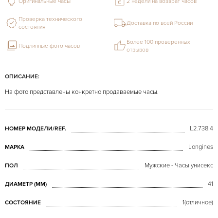
Оригинальные часы
2 недели на возврат часов
Проверка технического
Доставка по всей России
состояния
Более 100 проверенных
Подлинные фото часов
отзывов
ОПИСАНИЕ:
На фото представлены конкретно продаваемые часы.
L2.738.4
НОМЕР МОДЕЛИ/REF.
Longines
МАРКА
Мужские - Часы унисекс
ПОЛ
41
ДИАМЕТР (MM)
1(отличное)
СОСТОЯНИЕ