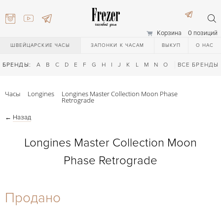
Корзина
0 позиций
ШВЕЙЦАРСКИЕ ЧАСЫ
ЗАПОНКИ К ЧАСАМ
ВЫКУП
О НАС
БРЕНДЫ:
A
B
C
D
E
F
G
H
I
J
K
L
M
N
O
P
ВСЕ БРЕНДЫ
Q
R
S
T
Часы
Longines
Longines Master Collection Moon Phase
Retrograde
←
Назад
Longines Master Collection Moon
Phase Retrograde
) 111-27-44
Продано
) 111-27-44