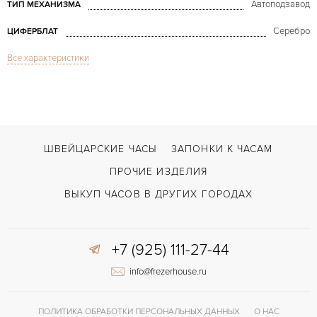
Автоподзавод
ТИП МЕХАНИЗМА
Серебро
ЦИФЕРБЛАТ
Все характеристики
Сапфировое стекло
СТЕКЛО
Дата, Индикатор дней недели, Индикатор фазы Луны
ФУНКЦИИ
Master Collection Moon Phase Retrograde
МОДЕЛЬ
2012
ГОД ПРОИЗВОДСТВА
ШВЕЙЦАРСКИЕ ЧАСЫ
ЗАПОНКИ К ЧАСАМ
В наличии
СРОКИ ДОСТАВКИ
ПРОЧИЕ ИЗДЕЛИЯ
С документами, С футляром
ВОЗМОЖНОСТИ ДОСТАВКИ
ВЫКУП ЧАСОВ В ДРУГИХ ГОРОДАХ
Коричневый
ЦВЕТ БРАСЛЕТА
+7 (925) 111-27-44
Двойной сложности застежка
ЗАСТЁЖКА
info@frezerhouse.ru
Римские
ЦИФРЫ
Индикатор резерва хода
ПРОЧЕЕ
ПОЛИТИКА ОБРАБОТКИ ПЕРСОНАЛЬНЫХ ДАННЫХ
О НАС