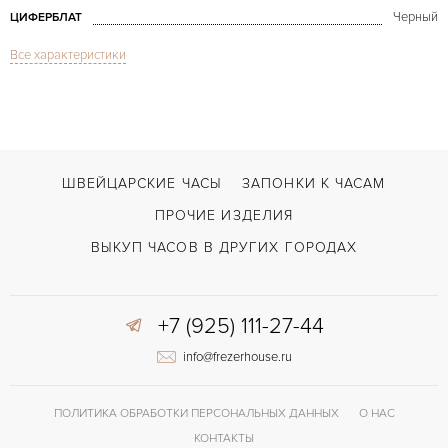
Черный
ЦИФЕРБЛАТ
Все характеристики
Сапфировое стекло
СТЕКЛО
GMT/две час.зоны, Дата
ФУНКЦИИ
Biformeter Gold
МОДЕЛЬ
В наличии
СРОКИ ДОСТАВКИ
ШВЕЙЦАРСКИЕ ЧАСЫ
ЗАПОНКИ К ЧАСАМ
Черный
ЦВЕТ БРАСЛЕТА
ПРОЧИЕ ИЗДЕЛИЯ
Застежка с помощью шипа
ЗАСТЁЖКА
ВЫКУП ЧАСОВ В ДРУГИХ ГОРОДАХ
Без цифр
ЦИФРЫ
+7 (925) 111-27-44
info@frezerhouse.ru
ПОЛИТИКА ОБРАБОТКИ ПЕРСОНАЛЬНЫХ ДАННЫХ
О НАС
КОНТАКТЫ