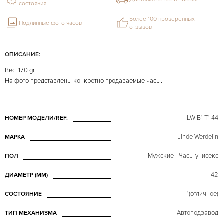
состояния
Более 100 проверенных
Подлинные фото часов
отзывов
ОПИСАНИЕ:
Вес: 170 gr.
На фото представлены конкретно продаваемые часы.
LW B1 T1 44
НОМЕР МОДЕЛИ/REF.
Linde Werdelin
МАРКА
Мужские - Часы унисекс
ПОЛ
42
ДИАМЕТР (MM)
1(отличное)
СОСТОЯНИЕ
Автоподзавод
ТИП МЕХАНИЗМА