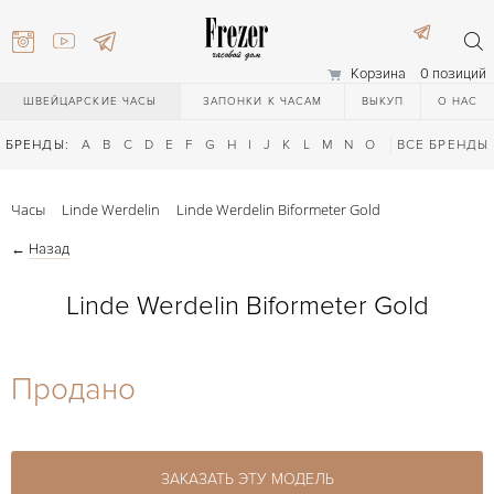
Корзина
0 позиций
ШВЕЙЦАРСКИЕ ЧАСЫ
ЗАПОНКИ К ЧАСАМ
ВЫКУП
О НАС
БРЕНДЫ:
A
B
C
D
E
F
G
H
I
J
K
L
M
N
O
P
ВСЕ БРЕНДЫ
Q
R
S
T
Часы
Linde Werdelin
Linde Werdelin Biformeter Gold
←
Назад
Linde Werdelin Biformeter Gold
) 111-27-44
Продано
) 111-27-44
ЗАКАЗАТЬ ЭТУ МОДЕЛЬ