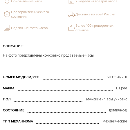
Оригинальные часы
2 недели на возврат часов
Проверка технического
Доставка по всей России
состояния
Более 100 проверенных
Подлинные фото часов
отзывов
ОПИСАНИЕ:
На фото представлены конкретно продаваемые часы.
50.6591/201
НОМЕР МОДЕЛИ/REF.
L`Epee
МАРКА
Мужские - Часы унисекс
ПОЛ
1(отличное)
СОСТОЯНИЕ
Механические
ТИП МЕХАНИЗМА