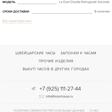
Le Duel Doudle Retrograde Seconds
МОДЕЛЬ
В наличии
СРОКИ ДОСТАВКИ
Все характеристики
Сталь
ЦВЕТ БРАСЛЕТА
ШВЕЙЦАРСКИЕ ЧАСЫ
ЗАПОНКИ К ЧАСАМ
ПРОЧИЕ ИЗДЕЛИЯ
ВЫКУП ЧАСОВ В ДРУГИХ ГОРОДАХ
+7 (925) 111-27-44
info@frezerhouse.ru
ПОЛИТИКА ОБРАБОТКИ ПЕРСОНАЛЬНЫХ ДАННЫХ
О НАС