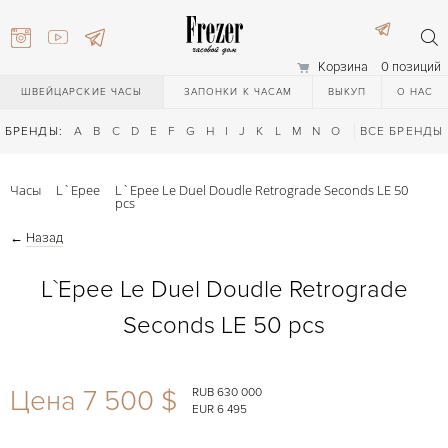
Корзина
0 позиций
ШВЕЙЦАРСКИЕ ЧАСЫ
ЗАПОНКИ К ЧАСАМ
ВЫКУП
О НАС
БРЕНДЫ:
A
B
C
D
E
F
G
H
I
J
K
L
M
N
O
P
ВСЕ БРЕНДЫ
Q
R
S
T
Часы
L`Epee
L`Epee Le Duel Doudle Retrograde Seconds LE 50
pcs
←
Назад
L`Epee Le Duel Doudle Retrograde
Seconds LE 50 pcs
) 111-27-44
Цена 7 500 $
RUB 630 000
) 111-27-44
EUR 6 495