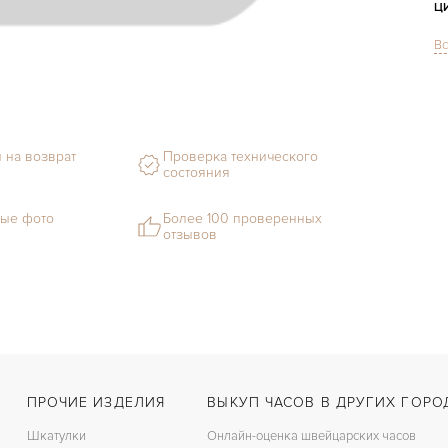
Ц
Вс
С
М
С
 на возврат
Проверка технического
состояния
Ц
З
ые фото
Более 100 проверенных
отзывов
Ц
П
ПРОЧИЕ ИЗДЕЛИЯ
ВЫКУП ЧАСОВ В ДРУГИХ ГОРО
Шкатулки
Онлайн-оценка швейцарских часов