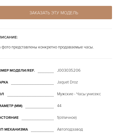
ЗАКАЗАТЬ ЭТУ МОДЕЛЬ
ПИСАНИЕ:
 фото представлены конкретно продаваемые часы.
J003035206
ОМЕР МОДЕЛИ/REF.
Jaquet Droz
АРКА
Мужские - Часы унисекс
ОЛ
44
ИАМЕТР (MM)
1(отличное)
ОСТОЯНИЕ
Автоподзавод
ИП МЕХАНИЗМА