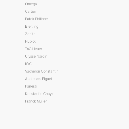
Omega
Cartier
Patek Philippe
Breitling
Zenith
Hublot
TAG Heuer
Ulysse Nardin
IWC
Vacheron Constantin
Audemars Piguet
Panerai
Konstantin Chaykin
Franck Muller