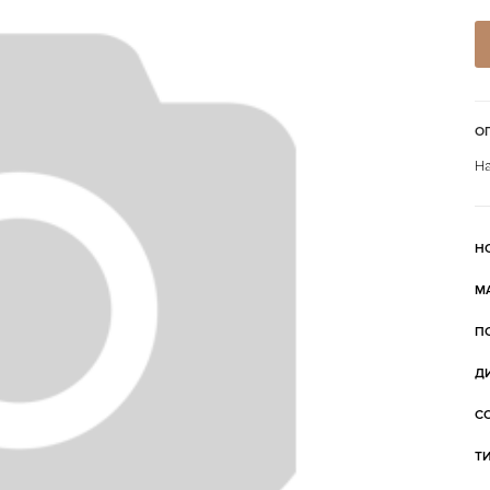
О
На
Н
М
П
Д
С
Т