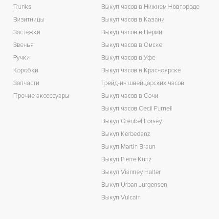
Trunks
Выкуп часов в Нижнем Новгороде
Визитницы
Выкуп часов в Казани
Застежки
Выкуп часов в Перми
Звенья
Выкуп часов в Омске
Ручки
Выкуп часов в Уфе
Коробки
Выкуп часов в Красноярске
Запчасти
Трейд-ин швейцарских часов
Прочие аксессуары
Выкуп часов в Сочи
Выкуп часов Cecil Purnell
Выкуп Greubel Forsey
Выкуп Kerbedanz
Выкуп Martin Braun
Выкуп Pierre Kunz
Выкуп Vianney Halter
Выкуп Urban Jurgensen
Выкуп Vulcain