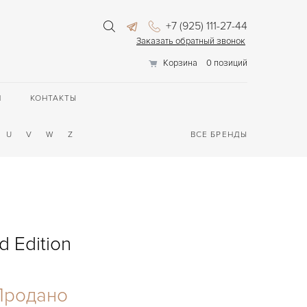
+7 (925) 111-27-44
Заказать обратный звонок
Корзина
0 позиций
П
КОНТАКТЫ
U
V
W
Z
ВСЕ БРЕНДЫ
 Edition
Продано